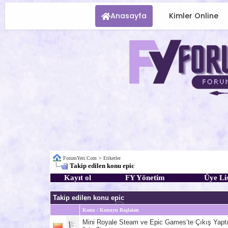
Anasayfa
Kimler Online
ForumYeri.Com
>
Etiketler
Takip edilen konu epic
Kayıt ol
FY Yönetim
Üye Lis
Takip edilen konu epic
Konu / Konuyu Başlatan
Mini Royale Steam ve Epic Games’te Çıkış Yaptı