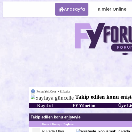
Anasayfa
Kimler Online
ForumYeri.Com
>
Etiketler
Takip edilen konu enişt
Kayıt ol
FY Yönetim
Üye Lis
Takip edilen konu enişteyle
Konu / Konuyu Başlatan
Rüyada Ölen