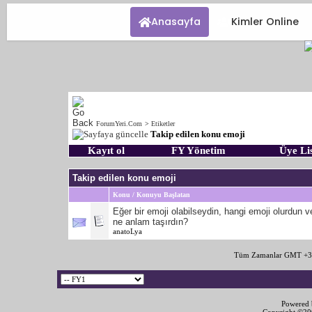
Anasayfa
Kimler Online
ForumYeri.Com
>
Etiketler
Takip edilen konu emoji
Kayıt ol
FY Yönetim
Üye Lis
Takip edilen konu emoji
Konu / Konuyu Başlatan
Eğer bir emoji olabilseydin, hangi emoji olurdun v
ne anlam taşırdın?
anatoLya
Tüm Zamanlar GMT +3 
Powered b
Copyright ©2000