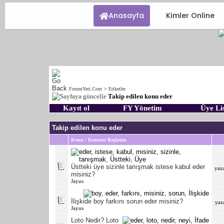
Anasayfa
Kimler Online
ForumYeri.Com
>
Etiketler
Takip edilen konu eder
Kayıt ol
FY Yönetim
Üye Lis
Takip edilen konu eder
Konu / Konuyu Başlatan
Üstteki üye sizinle tanışmak istese kabul eder
yaz
misiniz?
Jayus
İlişkide boy farkını sorun eder misiniz?
yaz
Jayus
Loto Nedir? Loto