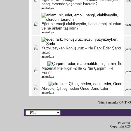
yaz
hangi evrende yaşamak isterdin?
anatoLya
Eğer bir emoji olabilseydin, hangi emoji olurdun
yaz
ve ne anlam taşırdın?
anatoLya
Yüzyüzeyken Konuşuruz – Ne Fark Eder Şarkı
yaz
Sözü
anatoLya
Matematikte Niçin -2 İle -2 Nin Çarpımı +4
yaz
Eder?
anatoLya
Akrepler Çiftleşmeden Önce Dans Eder
yaz
anatoLya
Tüm Zamanlar GMT +3 
Powered b
Copyright ©2000