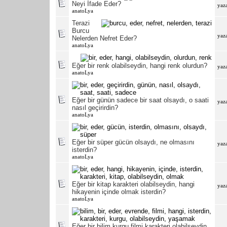
Neyi İfade Eder?
yaz
anatoLya
Terazi
Burcu
yaz
Nelerden Nefret Eder?
anatoLya
Eğer bir renk olabilseydin, hangi renk olurdun?
yaz
anatoLya
Eğer bir günün sadece bir saat olsaydı, o saati
yaz
nasıl geçirirdin?
anatoLya
Eğer bir süper gücün olsaydı, ne olmasını
yaz
isterdin?
anatoLya
Eğer bir kitap karakteri olabilseydin, hangi
yaz
hikayenin içinde olmak isterdin?
anatoLya
Eğer bir bilim kurgu filmi karakteri olabilseydin,