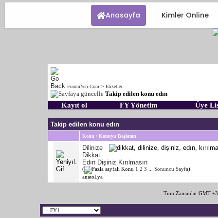
Anasayfa
Kimler Online
ForumYeri.Com
>
Etiketler
Takip edilen konu edın
Kayıt ol
FY Yönetim
Üye Lis
Takip edilen konu edın
Konu / Konuyu Başlatan
Dilinize
Dikkat
Edın Dişiniz Kırılmasın
(
1
2
3
...
Sonuncu Sayfa
)
anatoLya
Tüm Zamanlar GMT +3 