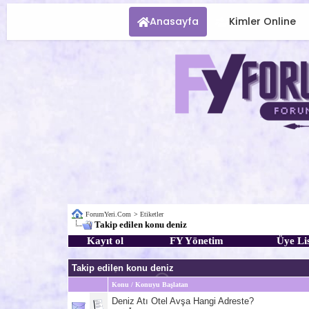
Anasayfa
Kimler Online
ForumYeri.Com
>
Etiketler
Takip edilen konu deniz
Kayıt ol
FY Yönetim
Üye Lis
Takip edilen konu deniz
Konu / Konuyu Başlatan
Deniz Atı Otel Avşa Hangi Adreste?