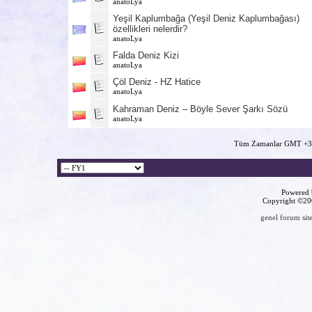
anatoLya
Yeşil Kaplumbağa (Yeşil Deniz Kaplumbağası)
özellikleri nelerdir?
anatoLya
Falda Deniz Kizi
anatoLya
Çöl Deniz - HZ Hatice
anatoLya
Kahraman Deniz – Böyle Sever Şarkı Sözü
anatoLya
Tüm Zamanlar GMT +3 
Powered b
Copyright ©2000
genel forum site