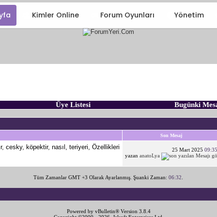
yfa
Kimler Online
Forum Oyunları
Yönetim
Üye Listesi
Bugünki Mes
Son Mesaj
25 Mart 2025
09:3
yazan
anatoLya
Tüm Zamanlar GMT +3 Olarak Ayarlanmış. Şuanki Zaman:
06:32
.
Powered by vBulletin® Version 3.8.4
Copyright ©2000 - 2026, Jelsoft Enterprises Ltd.