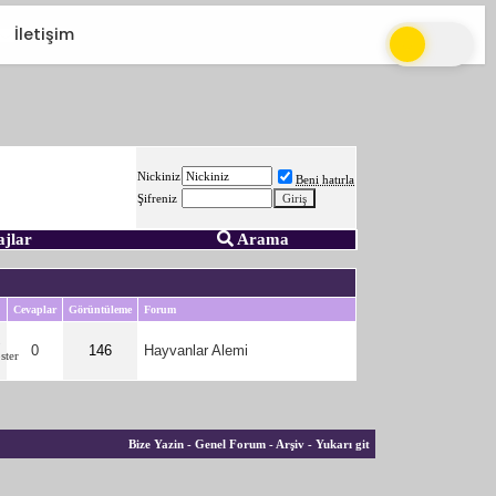
İletişim
Nickiniz
Beni hatırla
Şifreniz
ajlar
Arama
Cevaplar
Görüntüleme
Forum
5
0
146
Hayvanlar Alemi
Bize Yazin
-
Genel Forum
-
Arşiv
-
Yukarı git