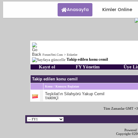
Anasayfa
Kimler Online
ForumYeri.Com
>
Etiketler
Takip edilen konu cemil
Kayıt ol
FY Yönetim
Üye Lis
Takip edilen konu cemil
Konu / Konuyu Başlatan
Teşkilat'ın Silahşörü Yakup Cemil
TARİHÇİ
Tüm Zamanlar GMT +3 
Powered b
Copyright ©2000