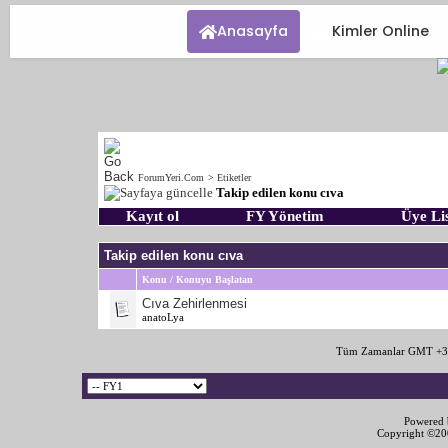
Anasayfa
Kimler Online
ForumYeri.Com
>
Etiketler
Takip edilen konu cıva
Kayıt ol
FY Yönetim
Üye Lis
Takip edilen konu cıva
Konu / Konuyu Başlatan
Cıva Zehirlenmesi
anatoLya
Tüm Zamanlar GMT +3 
Powered b
Copyright ©2000