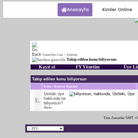
Anasayfa
Kimler Online
ForumYeri.Com
>
Etiketler
Takip edilen konu biliyorsun
Kayıt ol
FY Yönetim
Üye Lis
Takip edilen konu biliyorsun
Konu / Konuyu Başlatan
Üstteki üye
hakkında ne
biliyorsun?
Jayus
Tüm Zamanlar GMT +3 