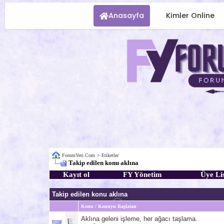
Anasayfa
Kimler Online
ForumYeri.Com
>
Etiketler
Takip edilen konu aklına
Kayıt ol
FY Yönetim
Üye Lis
Takip edilen konu aklına
Konu / Konuyu Başlatan
Aklına geleni işleme, her ağacı taşlama.