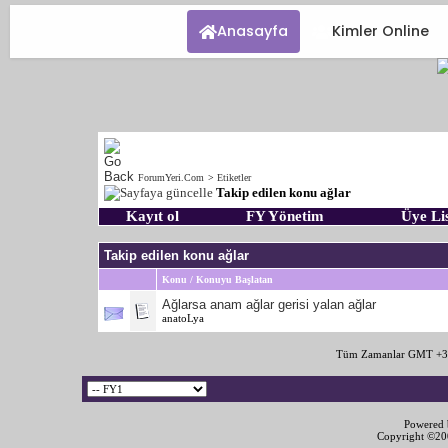
Anasayfa
Kimler Online
ForumYeri.Com
>
Etiketler
Takip edilen konu ağlar
Kayıt ol
FY Yönetim
Üye Lis
Takip edilen konu ağlar
Konu / Konuyu Başlatan
Ağlarsa anam ağlar gerisi yalan ağlar
anatoLya
Tüm Zamanlar GMT +3 
Powered b
Copyright ©2000