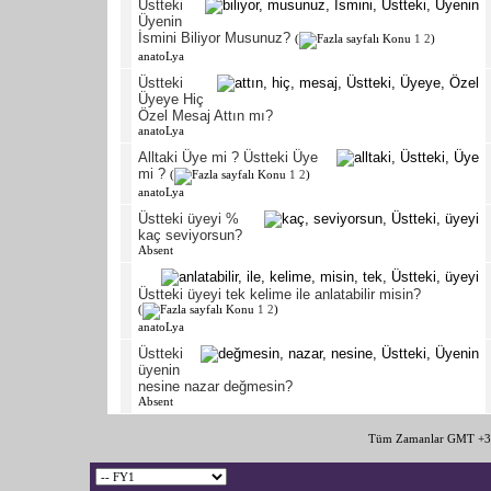
Üstteki
Üyenin
İsmini Biliyor Musunuz?
(
1
2
)
anatoLya
Üstteki
Üyeye Hiç
Özel Mesaj Attın mı?
anatoLya
Alltaki Üye mi ? Üstteki Üye
mi ?
(
1
2
)
anatoLya
Üstteki üyeyi %
kaç seviyorsun?
Absent
Üstteki üyeyi tek kelime ile anlatabilir misin?
(
1
2
)
anatoLya
Üstteki
üyenin
nesine nazar değmesin?
Absent
Tüm Zamanlar GMT +3 