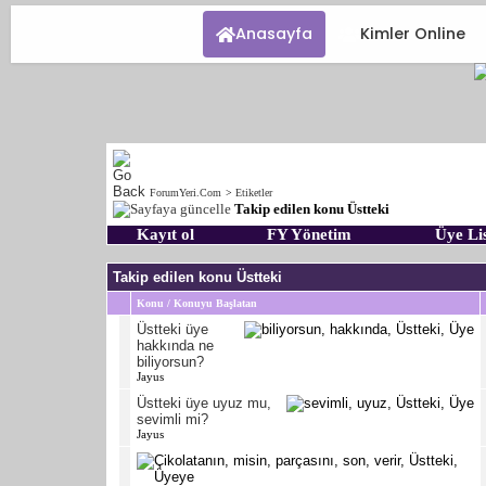
Anasayfa
Kimler Online
ForumYeri.Com
>
Etiketler
Takip edilen konu Üstteki
Kayıt ol
FY Yönetim
Üye Lis
Takip edilen konu Üstteki
Konu / Konuyu Başlatan
Üstteki üye
hakkında ne
biliyorsun?
Jayus
Üstteki üye uyuz mu,
sevimli mi?
Jayus