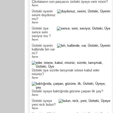
Çikolatanın son parçasını üstteki üyeye verir misin?
Jayus
Üstteki üyenin
sesini duydunuz
mu?
Jayus
Üstteki üye
sence seni
seviyor mu ?
Jayus
Üstteki üyenin
kalbinde biri var
mı?
Jayus
Üstteki üye sizinle tanışmak istese kabul eder
misiniz?
Jayus
Üstteki üyeye baktığında gözüne çarpan ilk şey?
Jayus
Üstteki üyeye
yeni nick bulun?
Jayus