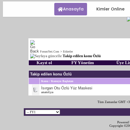
Anasayfa
Kimler Online
ForumYeri.Com
>
Etiketler
Takip edilen konu Özlü
Kayıt ol
FY Yönetim
Üye Lis
Takip edilen konu Özlü
Konu / Konuyu Başlatan
İsırgan Otu Özlü Yüz Maskesi
anatoLya
Tüm Zamanlar GMT +3 
Powered b
Copyright ©2000