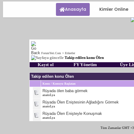
Anasayfa
Kimler Online
ForumYeri.Com
>
Etiketler
Takip edilen konu Ölen
Kayıt ol
FY Yönetim
Üye Lis
Takip edilen konu Ölen
Konu / Konuyu Başlatan
Rüyada ölen baba görmek
anatoLya
Rüyada Ölen Eniştesinin Ağladığını Görmek
anatoLya
Rüyada Ölen Enişteyle Konuşmak
anatoLya
Tüm Zamanlar GMT +3 