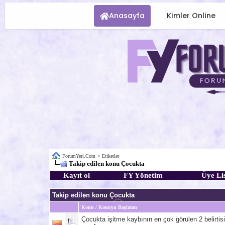
Anasayfa
Kimler Online
ForumYeri.Com
>
Etiketler
Takip edilen konu Çocukta
Kayıt ol
FY Yönetim
Üye Lis
Takip edilen konu Çocukta
Konu / Konuyu Başlatan
Çocukta işitme kaybının en çok görülen 2 belirtisi