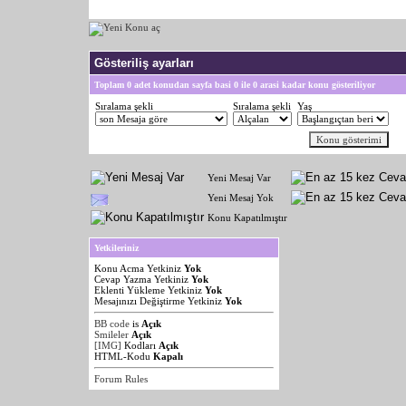
Gösteriliş ayarları
Toplam 0 adet konudan sayfa basi 0 ile 0 arasi kadar konu gösteriliyor
Sıralama şekli
Sıralama şekli
Yaş
Yeni Mesaj Var
Yeni Mesaj Yok
Konu Kapatılmıştır
Yetkileriniz
Konu Acma Yetkiniz
Yok
Cevap Yazma Yetkiniz
Yok
Eklenti Yükleme Yetkiniz
Yok
Mesajınızı Değiştirme Yetkiniz
Yok
BB code
is
Açık
Smileler
Açık
[IMG]
Kodları
Açık
HTML-Kodu
Kapalı
Forum Rules