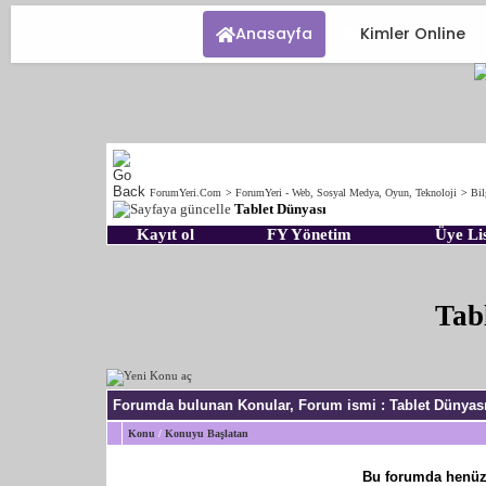
Anasayfa
Kimler Online
ForumYeri.Com
>
ForumYeri - Web, Sosyal Medya, Oyun, Teknoloji
>
Bil
Tablet Dünyası
Kayıt ol
FY Yönetim
Üye Lis
Tab
Forumda bulunan Konular, Forum ismi
: Tablet Dünyas
Konu
/
Konuyu Başlatan
Bu forumda henüz