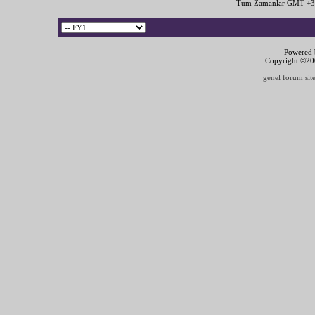
Tüm Zamanlar GMT +3 
Powered b
Copyright ©2000
genel forum site