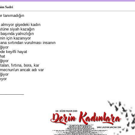
him Sadri
yor tanımadığın
 almıyor gişedeki kadın
üstüne siyah kazağın
başında yalnızlığın
nin için kazanıyor
sana sırtından vurulması insanın
ğiyor
de keyifli hayat
hat
ğiyor
alan, fırtına, bora, kar
 mecnun'un ancak adı var
ğiyor
ıyor
____________