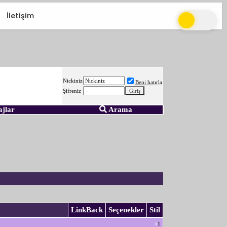
İletişim
Nickiniz
Beni hatırla
Şifreniz
ajlar
Arama
LinkBack
Seçenekler
Stil
#
1