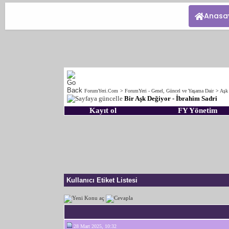
Anasa
ForumYeri.Com
>
ForumYeri - Genel, Güncel ve Yaşama Dair
>
Aşk
Bir Aşk Değiyor - İbrahim Sadri
Kayıt ol
FY Yönetim
Kullanıcı Etiket Listesi
28 Mart 2025, 10:32