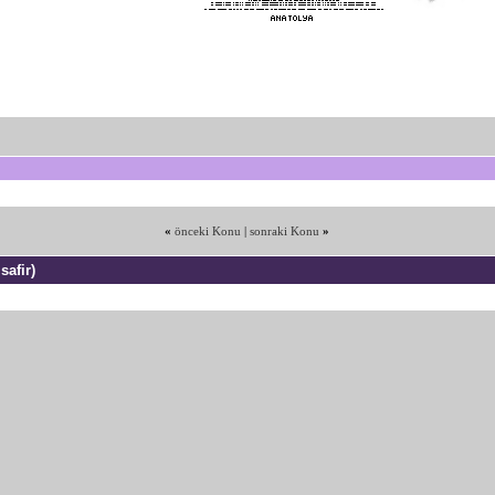
«
önceki Konu
|
sonraki Konu
»
safir)