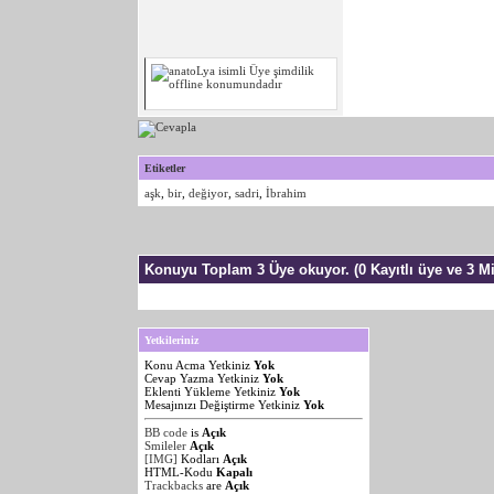
Etiketler
aşk
,
bir
,
değiyor
,
sadri
,
İbrahim
Konuyu Toplam 3 Üye okuyor.
(0 Kayıtlı üye ve 3 Mi
Yetkileriniz
Konu Acma Yetkiniz
Yok
Cevap Yazma Yetkiniz
Yok
Eklenti Yükleme Yetkiniz
Yok
Mesajınızı Değiştirme Yetkiniz
Yok
BB code
is
Açık
Smileler
Açık
[IMG]
Kodları
Açık
HTML-Kodu
Kapalı
Trackbacks
are
Açık