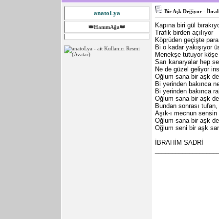
Bir Aşk Değiyor - İbra
anatoLya
Kapına biri gül bırakı
👑HanımAğa👑
Trafik birden açılıyor
Kö
pr
üden geçişte para
Bi o kadar yakışıyor 
Menekşe tutuyor köşe 
Sarı kanaryalar hep se
Ne de güzel geliyor in
Oğlum sana bir aşk de
Bi yerinden bakınca ne
Bi yerinden bakınca ra
Oğlum sana bir aşk de
Bundan sonrası tufan, t
Aşık-ı mecnun sensin
Oğlum sana bir aşk de
Oğlum seni bir aşk sar
İBRAHİM SADRİ
__________________