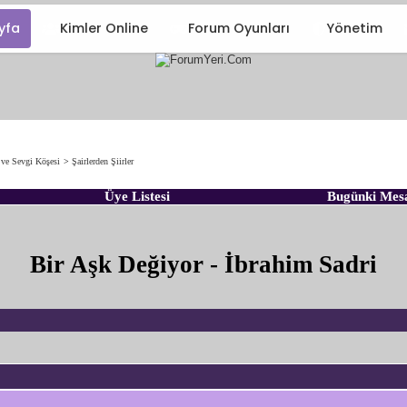
yfa
Kimler Online
Forum Oyunları
Yönetim
 ve Sevgi Köşesi
>
Şairlerden Şiirler
Üye Listesi
Bugünki Mes
Bir Aşk Değiyor - İbrahim Sadri