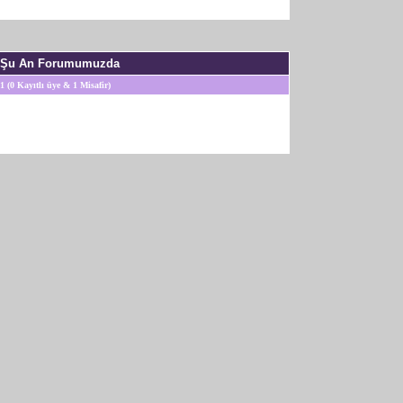
Şu An Forumumuzda
1 (0 Kayıtlı üye & 1 Misafir)