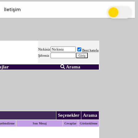
İletişim
Nickiniz
Beni hatırla
Şifreniz
ajlar
Arama
Seçenekler
Arama
erlendirme
Son Mesaj
Cevaplar
Görüntüleme