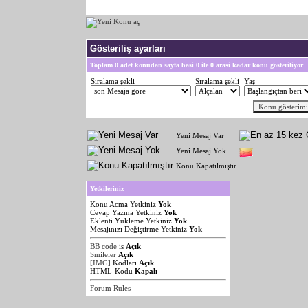
Gösteriliş ayarları
Toplam 0 adet konudan sayfa basi 0 ile 0 arasi kadar konu gösteriliyor
Sıralama şekli
Sıralama şekli
Yaş
Yeni Mesaj Var
Yeni Mesaj Yok
Konu Kapatılmıştır
Yetkileriniz
Konu Acma Yetkiniz
Yok
Cevap Yazma Yetkiniz
Yok
Eklenti Yükleme Yetkiniz
Yok
Mesajınızı Değiştirme Yetkiniz
Yok
BB code
is
Açık
Smileler
Açık
[IMG]
Kodları
Açık
HTML-Kodu
Kapalı
Forum Rules