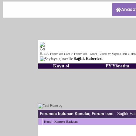
Anasa
ForumYeri.Com
>
ForumYeri - Genel, Güncel ve Yaşama Dair
>
Hab
Sağlık Haberleri
Kayıt ol
FY Yönetim
Forumda bulunan Konular, Forum ismi
: Sağlık Hab
Konu
/
Konuyu Başlatan