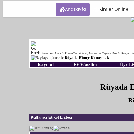
Anasayfa
Kimler Online
ForumYeri.Com
>
ForumYeri - Genel, Güncel ve Yaşama Dair
>
Burçlar, Ke
Rüyada Hintçe Konuşmak
Kayıt ol
FY Yönetim
Üye Lis
Rüyada H
Rü
Kullanıcı Etiket Listesi