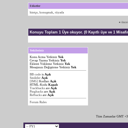
Etiketler
hintçe
,
konuşmak
,
rüyada
«
önce
Konuyu Toplam 1 Üye okuyor.
(0 Kayıtlı üye ve 1 Misafir
Yetkileriniz
Konu Acma Yetkiniz
Yok
Cevap Yazma Yetkiniz
Yok
Eklenti Yükleme Yetkiniz
Yok
Mesajınızı Değiştirme Yetkiniz
Yok
BB code
is
Açık
Smileler
Açık
[IMG]
Kodları
Açık
HTML-Kodu
Kapalı
Trackbacks
are
Açık
Pingbacks
are
Açık
Refbacks
are
Açık
Forum Rules
Tüm Zamanlar GMT +3 