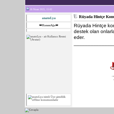
18 Nisan 2025, 15:02
Rüyada Hintçe Ko
anatoLya
Rüyada Hintçe konu
👑HanımAğa👑
destek olan onlarl
eder.
______________