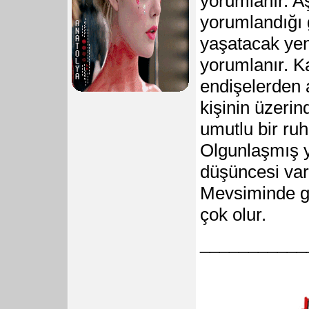
yorumlanır. A
yorumlandığı 
yaşatacak yen
yorumlanır. K
endişelerden 
kişinin üzeri
umutlu bir ruh
Olgunlaşmış 
düşüncesi var
Mevsiminde gö
çok olur.
___________