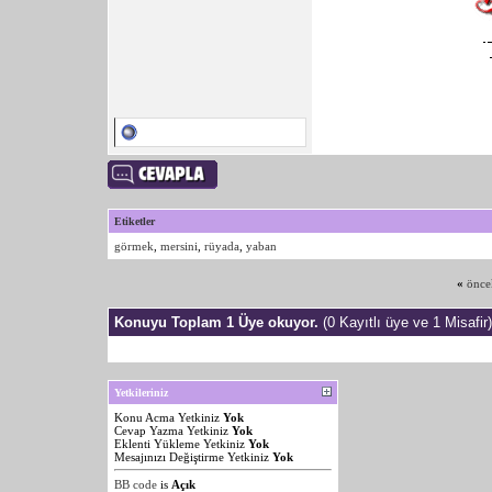
Etiketler
görmek
,
mersini
,
rüyada
,
yaban
«
önce
Konuyu Toplam 1 Üye okuyor.
(0 Kayıtlı üye ve 1 Misafir)
Yetkileriniz
Konu Acma Yetkiniz
Yok
Cevap Yazma Yetkiniz
Yok
Eklenti Yükleme Yetkiniz
Yok
Mesajınızı Değiştirme Yetkiniz
Yok
BB code
is
Açık