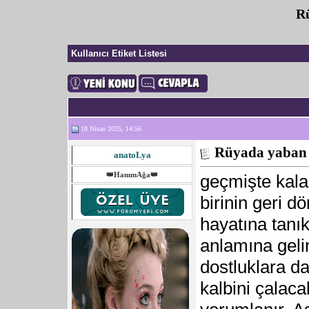
Rü
Kullanıcı Etiket Listesi
18 Nisan 2025, 14:56
Rüyada yaban 
anatoLya
👑HanımAğa👑
geçmişte kala
birinin geri 
hayatına tanı
anlamına geli
dostluklara d
kalbini çalaca