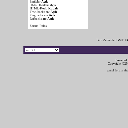
Smileler
Açık
[IMG]
Kodları
Açık
HTML-Kodu
Kapalı
Trackbacks
are
Açık
Pingbacks
are
Açık
Refbacks
are
Açık
Forum Rules
Tüm Zamanlar GMT +3 
Powered b
Copyright ©2000
genel forum site