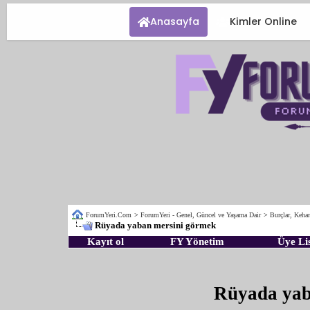
Anasayfa
Kimler Online
ForumYeri.Com
>
ForumYeri - Genel, Güncel ve Yaşama Dair
>
Burçlar, Kehan
Rüyada yaban mersini görmek
Kayıt ol
FY Yönetim
Üye Lis
Rüyada yab