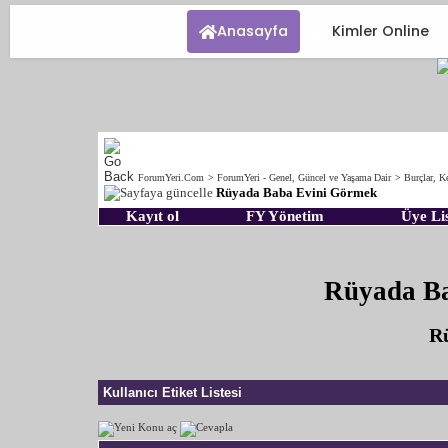
Anasayfa
Kimler Online
ForumYeri.Com
>
ForumYeri - Genel, Güncel ve Yaşama Dair
>
Burçlar, Ke
Rüyada Baba Evini Görmek
Kayıt ol
FY Yönetim
Üye Lis
Rüyada B
Rü
Kullanıcı Etiket Listesi