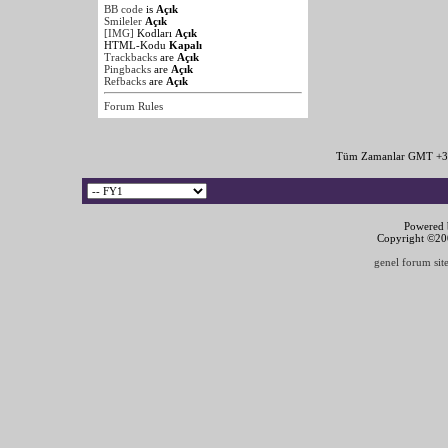
BB code
is
Açık
Smileler
Açık
[IMG]
Kodları
Açık
HTML-Kodu
Kapalı
Trackbacks
are
Açık
Pingbacks
are
Açık
Refbacks
are
Açık
Forum Rules
Tüm Zamanlar GMT +3 
Powered b
Copyright ©2000
genel forum site