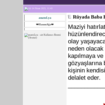
14 Nisan 2025, 11:43
Rüyada Baba 
anatoLya
👑HanımAğa👑
Maziyi hatırla
hüzünlendirece
olay yaşayaca
neden olacak 
kapılmaya ve
gözyaşlarına
kişinin kendis
delalet eder.
___________