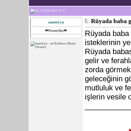
14 Nisan 2025, 11:37
Rüyada baba 
anatoLya
👑HanımAğa👑
Rüyada baba g
isteklerinin ye
Rüyada babası
gelir ve fera
zorda görmek,
geleceğinin gö
mutluluk ve fe
işlerin vesile
___________