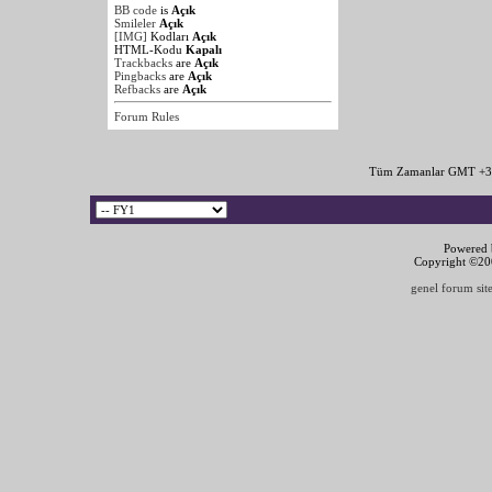
BB code
is
Açık
Smileler
Açık
[IMG]
Kodları
Açık
HTML-Kodu
Kapalı
Trackbacks
are
Açık
Pingbacks
are
Açık
Refbacks
are
Açık
Forum Rules
Tüm Zamanlar GMT +3 
Powered b
Copyright ©2000
genel forum site