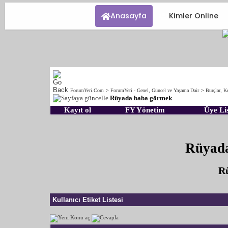
Anasayfa
Kimler Online
ForumYeri.Com
>
ForumYeri - Genel, Güncel ve Yaşama Dair
>
Burçlar, Ke
Rüyada baba görmek
Kayıt ol
FY Yönetim
Üye Lis
Rüyada
Rü
Kullanıcı Etiket Listesi