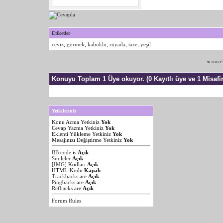
Etiketler
ceviz
,
görmek
,
kabuklu
,
rüyada
,
taze
,
yeşil
«
önce
Konuyu Toplam 1 Üye okuyor.
(0 Kayıtlı üye ve 1 Misafir
Yetkileriniz
Konu Acma Yetkiniz
Yok
Cevap Yazma Yetkiniz
Yok
Eklenti Yükleme Yetkiniz
Yok
Mesajınızı Değiştirme Yetkiniz
Yok
BB code
is
Açık
Smileler
Açık
[IMG]
Kodları
Açık
HTML-Kodu
Kapalı
Trackbacks
are
Açık
Pingbacks
are
Açık
Refbacks
are
Açık
Forum Rules