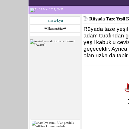
26 Mart 2025, 09:27
Rüyada Taze Yeşil 
anatoLya
Rüyada taze yeşil 
👑HanımAğa👑
adam tarafından ge
yeşil kabuklu ceviz
geçecektir. Ayrıca 
olan rızka da tabir
______________