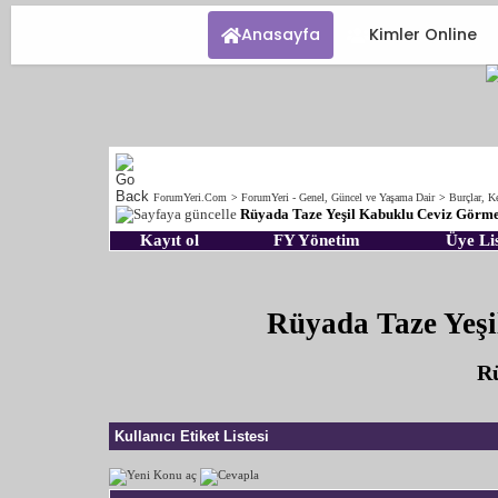
Anasayfa
Kimler Online
ForumYeri.Com
>
ForumYeri - Genel, Güncel ve Yaşama Dair
>
Burçlar, Ke
Rüyada Taze Yeşil Kabuklu Ceviz Görm
Kayıt ol
FY Yönetim
Üye Lis
Rüyada Taze Yeş
Rü
Kullanıcı Etiket Listesi