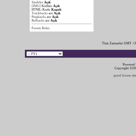
Smileler
Açık
[IMG]
Kodları
Açık
HTML-Kodu
Kapalı
Trackbacks
are
Açık
Pingbacks
are
Açık
Refbacks
are
Açık
Forum Rules
Tüm Zamanlar GMT +3 
Powered b
Copyright ©2000
genel forum site