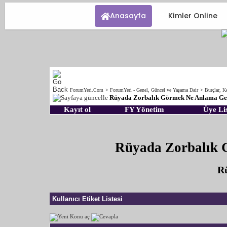
Anasayfa
Kimler Online
ForumYeri.Com
>
ForumYeri - Genel, Güncel ve Yaşama Dair
>
Burçlar, Ke
Rüyada Zorbalık Görmek Ne Anlama Ge
Kayıt ol
FY Yönetim
Üye Lis
Rüyada Zorbalık 
Rü
Kullanıcı Etiket Listesi