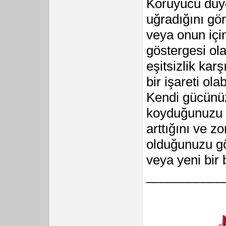
Koruyucu duyg
uğradığını gör
veya onun içi
göstergesi ola
eşitsizlik kar
bir işareti olabi
Kendi gücünüz
koyduğunuzu g
arttığını ve z
olduğunuzu gö
veya yeni bir 
___________