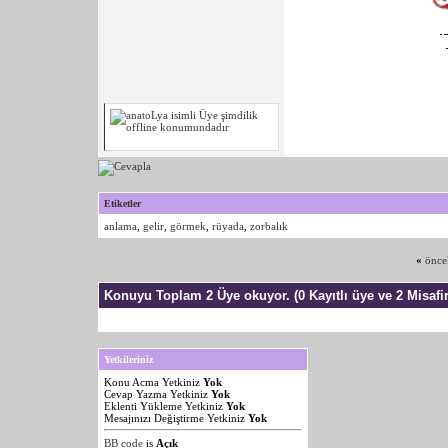
Etiketler
anlama
,
gelir
,
görmek
,
rüyada
,
zorbalık
«
önce
Konuyu Toplam 2 Üye okuyor.
(0 Kayıtlı üye ve 2 Misafir
Yetkileriniz
Konu Acma Yetkiniz
Yok
Cevap Yazma Yetkiniz
Yok
Eklenti Yükleme Yetkiniz
Yok
Mesajınızı Değiştirme Yetkiniz
Yok
BB code
is
Açık