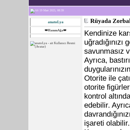
19 Mart 2025, 08:39
Rüyada Zorbal
anatoLya
👑HanımAğa👑
Kendinize kar
uğradığınızı 
savunmasız vey
Ayrıca, bastır
duygularınızın 
Otorite ile ç
otorite figürl
kontrol altınd
edebilir. Ayrı
davrandığınızı
işareti olabilir.