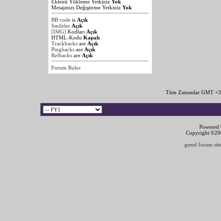
Eklenti Yükleme Yetkiniz
Yok
Mesajınızı Değiştirme Yetkiniz
Yok
BB code
is
Açık
Smileler
Açık
[IMG]
Kodları
Açık
HTML-Kodu
Kapalı
Trackbacks
are
Açık
Pingbacks
are
Açık
Refbacks
are
Açık
Forum Rules
Tüm Zamanlar GMT +3 
Powered b
Copyright ©2000
genel forum site