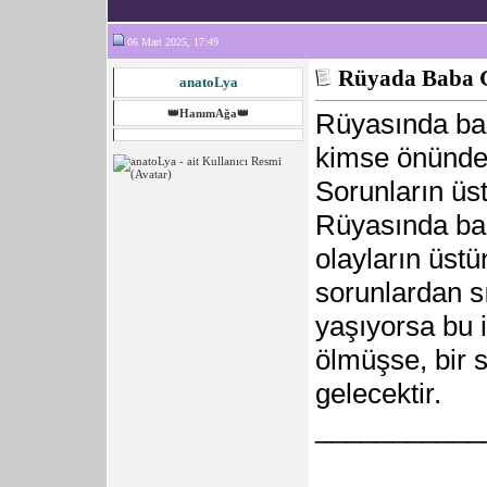
06 Mart 2025, 17:49
Rüyada Baba 
anatoLya
👑HanımAğa👑
Rüyasında bab
kimse önünde h
Sorunların üst
Rüyasında bab
olayların üstü
sorunlardan sı
yaşıyorsa bu i
ölmüşse, bir s
gelecektir.
___________