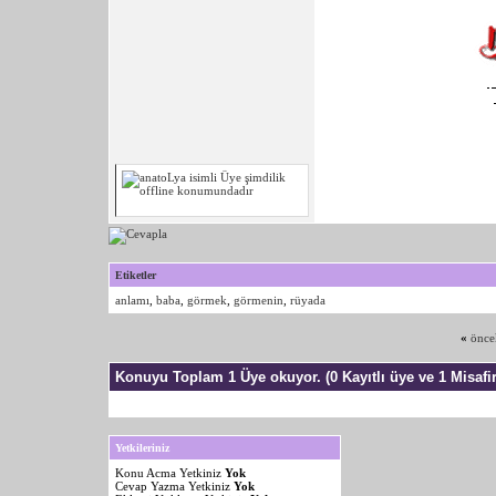
Etiketler
anlamı
,
baba
,
görmek
,
görmenin
,
rüyada
«
önce
Konuyu Toplam 1 Üye okuyor.
(0 Kayıtlı üye ve 1 Misafir
Yetkileriniz
Konu Acma Yetkiniz
Yok
Cevap Yazma Yetkiniz
Yok