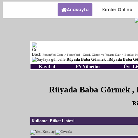
Anasayfa
Kimler Online
ForumYeri.Com
>
ForumYeri - Genel, Güncel ve Yaşama Dair
>
Burçlar, Ke
Rüyada Baba Görmek , Rüyada Baba Gö
Kayıt ol
FY Yönetim
Üye Lis
Rüyada Baba Görmek ,
Rü
Kullanıcı Etiket Listesi