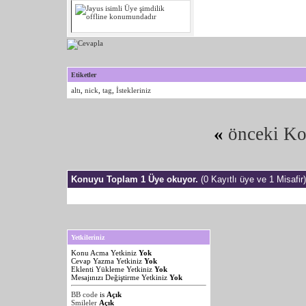
Etiketler
altı
,
nick
,
tag
,
İstekleriniz
«
önceki K
Konuyu Toplam 1 Üye okuyor.
(0 Kayıtlı üye ve 1 Misafir)
Yetkileriniz
Konu Acma Yetkiniz
Yok
Cevap Yazma Yetkiniz
Yok
Eklenti Yükleme Yetkiniz
Yok
Mesajınızı Değiştirme Yetkiniz
Yok
BB code
is
Açık
Smileler
Açık