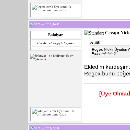
23 Nisan 2025, 14:42
Cevap: Nick 
Bahtiyar
Alıntı:
Her ihanet sevgiyle başlar
..
Regex
Nickli Üyeden A
Ekler misiniz?
Ekledim kardeşim.
Regex
bunu beğen
______________
[Üye Olmad
23 Nisan 2025, 23:56