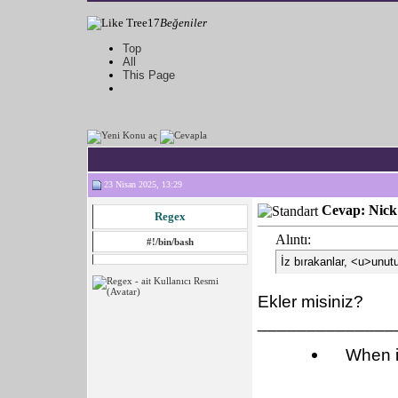
17
Beğeniler
Top
All
This Page
23 Nisan 2025, 13:29
Cevap: Nick 
Regex
Alıntı:
#!/bin/bash
İz bırakanlar, <u>unut
Ekler misiniz?
______________
When i