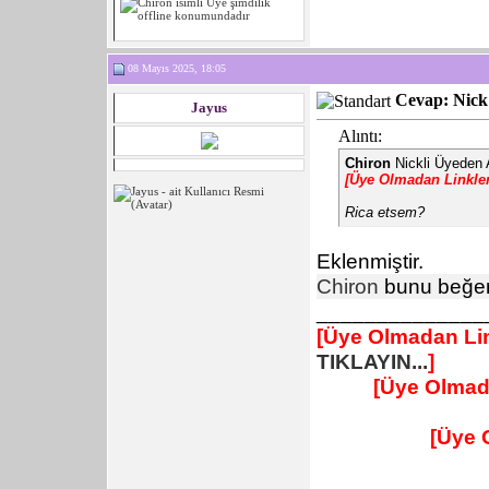
08 Mayıs 2025, 18:05
Cevap: Nick 
Jayus
Alıntı:
Chiron
Nickli Üyeden 
[Üye Olmadan Linkle
Rica etsem?
Eklenmiştir.
Chiron
bunu beğen
______________
[Üye Olmadan Lin
TIKLAYIN...
]
[Üye Olmad
[Üye 