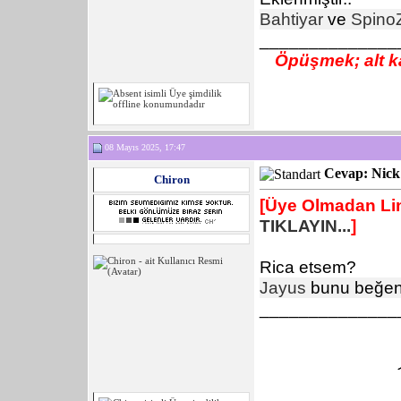
Bahtiyar
ve
Spino
______________
Öpüşmek; alt ka
08 Mayıs 2025, 17:47
Cevap: Nick 
Chiron
[Üye Olmadan Lin
TIKLAYIN...
]
Rica etsem?
Jayus
bunu beğen
______________