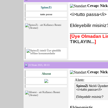
Cevap: Nick 
SpinoZi
<i>tutto passa</i>
tutto passa
Ekleyebilir misiniz
______________
[Üye Olmadan Lin
TIKLAYIN...
]
24 Nisan 2025, 00:13
Cevap: Nick 
Absent
Alıntı:
SpinoZi
Nickli Üyeden
<i>tutto passa</i>
Ekleyebilir misiniz?
Eklenmiştir..