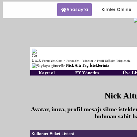
Anasayfa
Kimler Online
ForumYeri.Com
>
ForumYeri - Yönetim
>
Profil Değişim Talepleriniz
Nick Altı Tag İstekleriniz
Kayıt ol
FY Yönetim
Üye Lis
Nick Altı
Avatar, imza, profil mesajı silme istekle
bulunan sabit ba
Kullanıcı Etiket Listesi