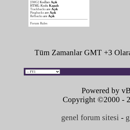
[IMG]
Kodları
Açık
HTML-Kodu
Kapalı
Trackbacks
are
Açık
Pingbacks
are
Açık
Refbacks
are
Açık
Forum Rules
Tüm Zamanlar GMT +3 Olara
Powered by vB
Copyright ©2000 - 20
genel forum sitesi
-
g