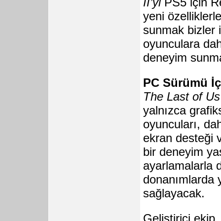
II’yi
PS5 için R
yeni özellikler
sunmak bizler 
oyunculara daha
deneyim sunmay
PC Sürümü İçin
The Last of Us
yalnızca grafiks
oyuncuları, da
ekran desteği v
bir deneyim ya
ayarlamalarla d
donanımlarda y
sağlayacak.
Geliştirici eki