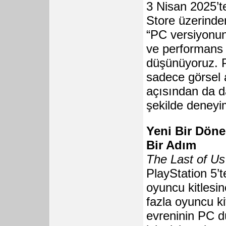
3 Nisan 2025’
Store üzerinde
“PC versiyonunu
ve performans 
düşünüyoruz. 
sadece görsel 
açısından da d
şekilde deneyi
Yeni Bir Döne
Bir Adım
The Last of Us
PlayStation 5’t
oyuncu kitlesi
fazla oyuncu k
evreninin PC d