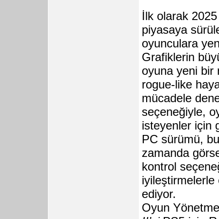
İlk olarak 2025
piyasaya sürü
oyunculara yen
Grafiklerin büyü
oyuna yeni bir
rogue-like hay
mücadele dene
seçeneğiyle, oy
isteyenler için 
PC sürümü, bu 
zamanda görsell
kontrol seçene
iyileştirmelerl
ediyor.
Oyun Yönetmen