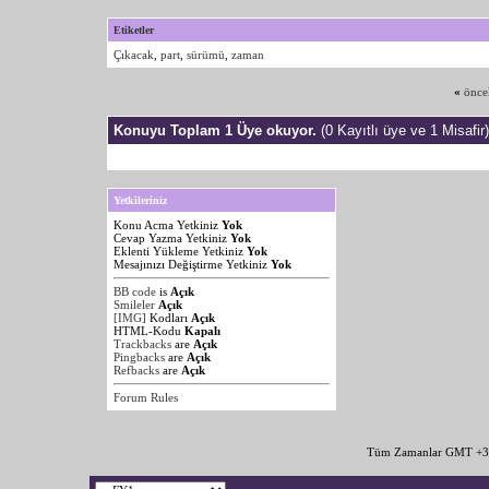
Etiketler
Çıkacak
,
part
,
sürümü
,
zaman
«
önce
Konuyu Toplam 1 Üye okuyor.
(0 Kayıtlı üye ve 1 Misafir)
Yetkileriniz
Konu Acma Yetkiniz
Yok
Cevap Yazma Yetkiniz
Yok
Eklenti Yükleme Yetkiniz
Yok
Mesajınızı Değiştirme Yetkiniz
Yok
BB code
is
Açık
Smileler
Açık
[IMG]
Kodları
Açık
HTML-Kodu
Kapalı
Trackbacks
are
Açık
Pingbacks
are
Açık
Refbacks
are
Açık
Forum Rules
Tüm Zamanlar GMT +3 