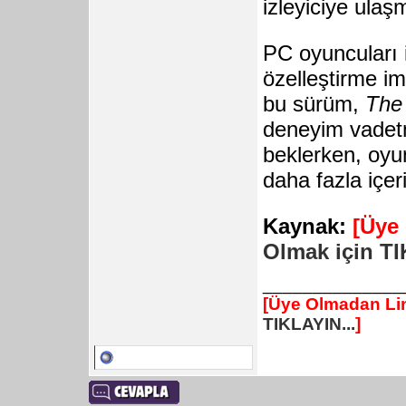
izleyiciye ula
PC oyuncuları i
özelleştirme im
bu sürüm,
The 
deneyim vadetme
beklerken, oyu
daha fazla içeri
Kaynak:
[Üye
Olmak için TI
______________
[Üye Olmadan Lin
TIKLAYIN...
]