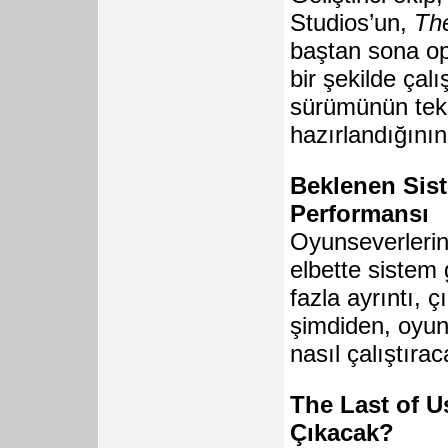
Studios’un,
The
baştan sona op
bir şekilde çalı
sürümünün tekn
hazırlandığının
Beklenen Sis
Performansı
Oyunseverlerin
elbette sistem
fazla ayrıntı, 
şimdiden, oyunc
nasıl çalıştıra
The Last of 
Çıkacak?