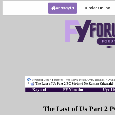
Anasayfa
Kimler Online
ForumYeri.Com
>
ForumYeri - Web, Sosyal Medya, Oyun, Teknoloji
>
Oyun 
The Last of Us Part 2 PC Sürümü Ne Zaman Çıkacak?
Kayıt ol
FY Yönetim
Üye Lis
The Last of Us Part 2