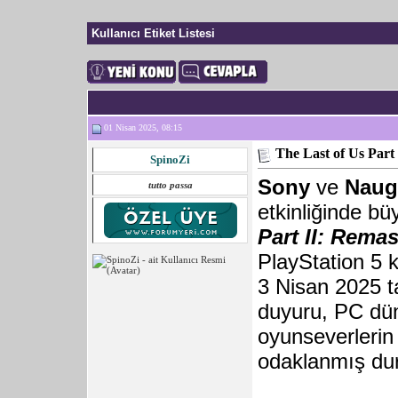
Kullanıcı Etiket Listesi
01 Nisan 2025, 08:15
The Last of Us Pa
SpinoZi
Sony
ve
Naug
tutto passa
etkinliğinde b
Part II: Rema
PlayStation 5 k
3 Nisan 2025 t
duyuru, PC dün
oyunseverlerin 
odaklanmış du