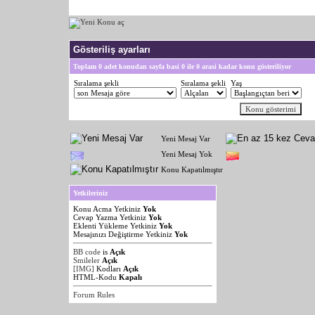
Gösteriliş ayarları
Toplam 0 adet konudan sayfa basi 0 ile 0 arasi kadar konu gösteriliyor
Sıralama şekli
Sıralama şekli
Yaş
Yeni Mesaj Var
Yeni Mesaj Yok
Konu Kapatılmıştır
Yetkileriniz
Konu Acma Yetkiniz
Yok
Cevap Yazma Yetkiniz
Yok
Eklenti Yükleme Yetkiniz
Yok
Mesajınızı Değiştirme Yetkiniz
Yok
BB code
is
Açık
Smileler
Açık
[IMG]
Kodları
Açık
HTML-Kodu
Kapalı
Forum Rules