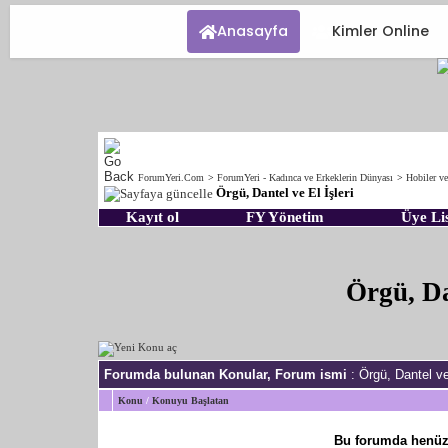
Anasayfa
Kimler Online
ForumYeri.Com
>
ForumYeri - Kadınca ve Erkeklerin Dünyası
>
Hobiler ve
Örgü, Dantel ve El İşleri
Kayıt ol
FY Yönetim
Üye Lis
Örgü, Da
Forumda bulunan Konular, Forum ismi
: Örgü, Dantel ve 
Konu
/
Konuyu Başlatan
Bu forumda henüz