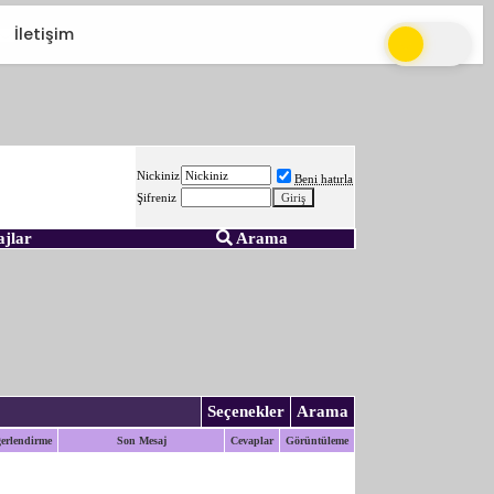
İletişim
Nickiniz
Beni hatırla
Şifreniz
ajlar
Arama
Seçenekler
Arama
erlendirme
Son Mesaj
Cevaplar
Görüntüleme