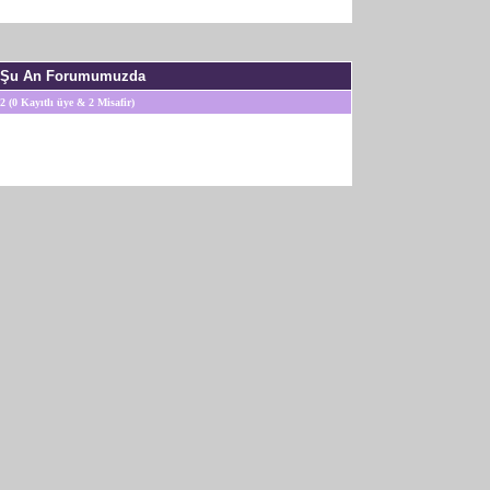
Şu An Forumumuzda
2 (0 Kayıtlı üye & 2 Misafir)