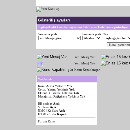
Gösteriliş ayarları
Toplam 0 adet konudan sayfa basi 0 ile 0 arasi kadar konu gösteriliyor
Sıralama şekli
Sıralama şekli
Yaş
Yeni Mesaj Var
Yeni Mesaj Yok
Konu Kapatılmıştır
Yetkileriniz
Konu Acma Yetkiniz
Yok
Cevap Yazma Yetkiniz
Yok
Eklenti Yükleme Yetkiniz
Yok
Mesajınızı Değiştirme Yetkiniz
Yok
BB code
is
Açık
Smileler
Açık
[IMG]
Kodları
Açık
HTML-Kodu
Kapalı
Forum Rules