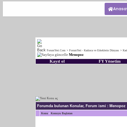
Anasa
ForumYeri.Com
>
ForumYeri - Kadınca ve Erkeklerin Dünyası
>
Kad
Menopoz
Kayıt ol
FY Yönetim
Forumda bulunan Konular, Forum ismi
: Menopoz
Konu
/
Konuyu Başlatan