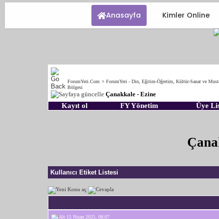
Anasayfa
Kimler Online
ForumYeri.Com
>
ForumYeri - Din, Eğitim-Öğretim, Kültür-Sanat ve Must
Bölgesi
Çanakkale - Ezine
Kayıt ol
FY Yönetim
Üye Lis
Çanak
Kullanıcı Etiket Listesi
15 Nisan 2025, 08:07