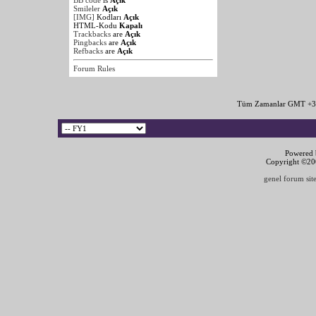
BB code
is
Açık
Smileler
Açık
[IMG]
Kodları
Açık
HTML-Kodu
Kapalı
Trackbacks
are
Açık
Pingbacks
are
Açık
Refbacks
are
Açık
Forum Rules
Tüm Zamanlar GMT +3 
Powered b
Copyright ©2000
genel forum site