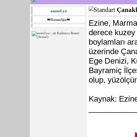
Çanakk
anatoLya
👑HanımAğa👑
Ezine, Marmar
derece kuzey 
boylamları ar
üzerinde Çanak
Ege Denizi, 
Bayramiç İlçes
olup, yüzölçü
Kaynak: Ezin
___________