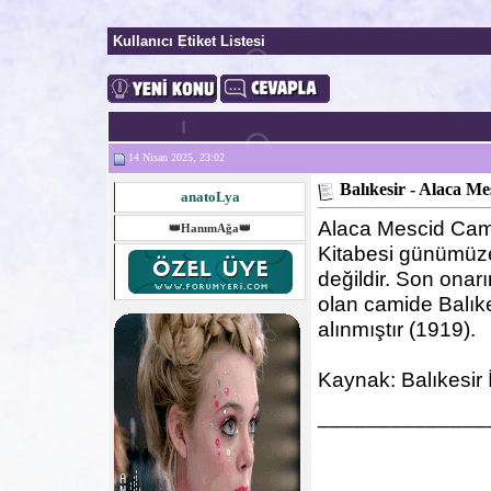
Kullanıcı Etiket Listesi
14 Nisan 2025, 23:02
Balıkesir - Alaca Me
anatoLya
Alaca Mescid Cam
👑HanımAğa👑
Kitabesi günümüze
değildir. Son onar
olan camide Balıkes
alınmıştır (1919).
Kaynak: Balıkesir 
______________