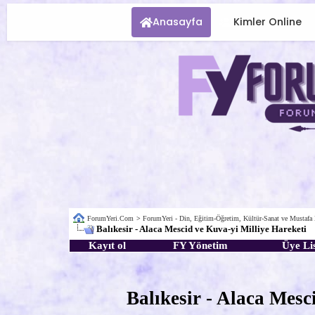
Anasayfa
Kimler Online
ForumYeri.Com
>
ForumYeri - Din, Eğitim-Öğretim, Kültür-Sanat ve Mustafa
Balıkesir - Alaca Mescid ve Kuva-yi Milliye Hareketi
Kayıt ol
FY Yönetim
Üye Lis
Balıkesir - Alaca Mesc