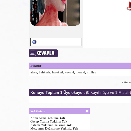
Etiketler
alaca
,
balıkesir
,
hareketi
,
kuvayi
,
mescid
,
milliye
«
önce
Konuyu Toplam 1 Üye okuyor.
(0 Kayıtlı üye ve 1 Misafir)
Yetkileriniz
Konu Acma Yetkiniz
Yok
Cevap Yazma Yetkiniz
Yok
Eklenti Yükleme Yetkiniz
Yok
Mesajınızı Değiştirme Yetkiniz
Yok