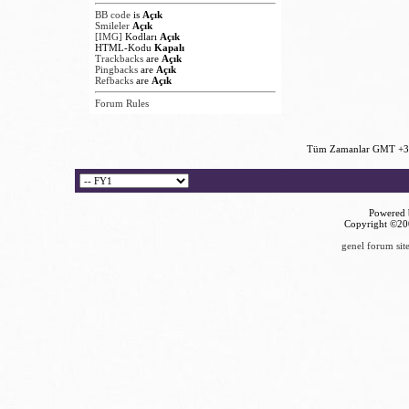
BB code
is
Açık
Smileler
Açık
[IMG]
Kodları
Açık
HTML-Kodu
Kapalı
Trackbacks
are
Açık
Pingbacks
are
Açık
Refbacks
are
Açık
Forum Rules
Tüm Zamanlar GMT +3 
Powered b
Copyright ©2000
genel forum site