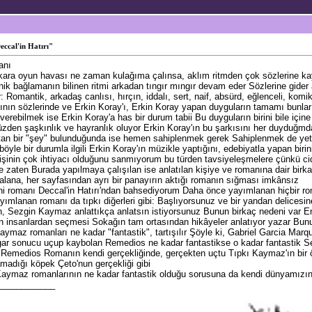
ccal'in Hatırı"
anı
kara oyun havası ne zaman kulağıma çalınsa, aklım ritmden çok sözlerine kaya
nik bağlamanın bilinen ritmi arkadan tıngır mıngır devam eder Sözlerine gid
r: Romantik, arkadaş canlısı, hırçın, iddalı, sert, naif, absürd, eğlenceli, kom
nın sözlerinde ve Erkin Koray'ı, Erkin Koray yapan duyguların tamamı bunlar 
verebilmek ise Erkin Koray'a has bir durum tabii Bu duyguların birini bile için
yüzden şaşkınlık ve hayranlık oluyor Erkin Koray'ın bu şarkısını her duyduğm
an bir "şey" bulunduğunda ise hemen sahiplenmek gerek Sahiplenmek de yet
böyle bir durumla ilgili Erkin Koray'ın müzikle yaptığını, edebiyatla yapan bi
inin çok ihtiyacı olduğunu sanmıyorum bu türden tavsiyeleşmelere çünkü ciddi, 
 zaten Burada yapılmaya çalışılan ise anlatılan kişiye ve romanına dair birk
 alana, her sayfasından ayrı bir panayırın aktığı romanın sığması imkânsız
 romanı Deccal'in Hatırı'ndan bahsediyorum Daha önce yayımlanan hiçbir rom
mlanan romanı da tıpkı diğerleri gibi: Başlıyorsunuz ve bir yandan delicesin
n, Sezgin Kaymaz anlattıkça anlatsın istiyorsunuz Bunun birkaç nedeni var E
insanlardan seçmesi Sokağın tam ortasından hikâyeler anlatıyor yazar Bunun
aymaz romanları ne kadar "fantastik", tartışılır Şöyle ki, Gabriel Garcia Marqu
zgar sonucu uçup kaybolan Remedios ne kadar fantastikse o kadar fantastik
emedios Romanın kendi gerçekliğinde, gerçekten uçtu Tıpkı Kaymaz'ın bir ö
madığı köpek Çeto'nun gerçekliği gibi
ymaz romanlarının ne kadar fantastik olduğu sorusuna da kendi dünyamızın ger
____________