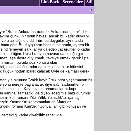
LinkBack
Seçenekler
Stil
#
1
r "Bu bir Ankara hatırasıdır, Ankara'dan çıkar" der
er aklım çünkü bir oyun havası ancak bu kadar duyguyu
ik ve alabildiğine ciddi Tüm bu duygular, aynı anda
bana göre Bu duyguların hepsini bir arada, ayrıca bir
e sindiremeyen şarkılar ya da edebiyat ürünleri o kadar
da hissettiğim Tıpkı bu oyun havasında olduğu gibi
mez, eşe dosta duyurmak, tavsiye etmek gerek İşte
rinin romanı burada söz konusu olan
ciddi olduğu kadar da nitelikli bir okur kitlesini
aç küçük nottan ibaret kalacak Öyle de kalması gerek
anıyla okuruna "vakit kaybı" sıkıntısı yaşatmayan bir
e sonu nereye bağlanacak diye sabırsızlanırken bir
n önemlisi ise Kaymaz'ın kahramanlarını kapı
 yanına "fantastik" de diyebileceğimiz bazı durumlar
ez'in kült romanı Yüz Yıllık Yalnızlık'ta, çamaşır
 Sezgin Kaymaz'ın kahramanları da Marquez
nceki romanı Kün'de, "Gonyalılar" gibi konuşan ve
çekliği kadar diyebiliriz rahatlıkla