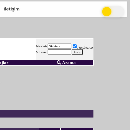
İletişim
Nickiniz
Beni hatırla
Şifreniz
ajlar
Arama
"