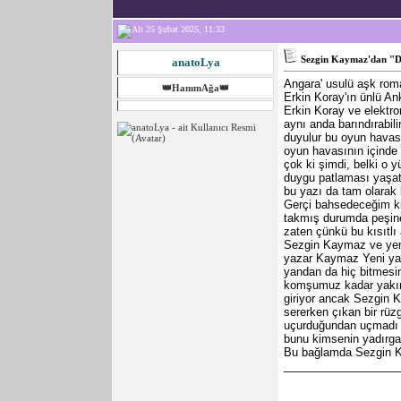
25 Şubat 2025, 11:33
Sezgin Kaymaz'dan "De
anatoLya
Angara' usulü aşk rom
👑HanımAğa👑
Erkin Koray'ın ünlü An
Erkin Koray ve elektro
aynı anda barındırabili
duyulur bu oyun havası
oyun havasının içinde 
çok ki şimdi, belki o 
duygu patlaması yaşat
bu yazı da tam olarak 
Gerçi bahsedeceğim kiş
takmış durumda peşine
zaten çünkü bu kısıtlı
Sezgin Kaymaz ve yeni
yazar Kaymaz Yeni yayı
yandan da hiç bitmesi
komşumuz kadar yakın 
giriyor ancak Sezgin K
sererken çıkan bir rü
uçurduğundan uçmadı R
bunu kimsenin yadırga
Bu bağlamda Sezgin Ka
__________________