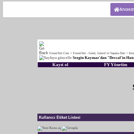
Anasa
ForumYeri.Com
>
ForumYeri - Genel, Güncel ve Yaşama Dair
>
Kita
Sezgin Kaymaz'dan "Deccal'in Hatı
Kayıt ol
FY Yönetim
Kullanıcı Etiket Listesi