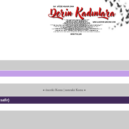
«
önceki Konu
|
sonraki Konu
»
safir)