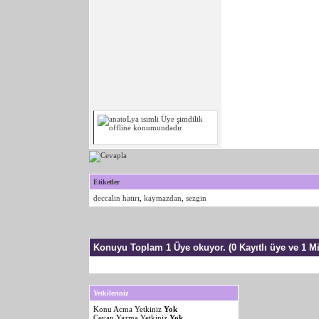
Etiketler
deccalin hatırı
,
kaymazdan
,
sezgin
Konuyu Toplam 1 Üye okuyor.
(0 Kayıtlı üye ve 1 Mi
Yetkileriniz
Konu Acma Yetkiniz
Yok
Cevap Yazma Yetkiniz
Yok