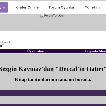
yfa
Kimler Online
Forum Oyunları
Yönetim
p Tanıtımları
rı"
Üye Listesi
Bugünki Mes
Sezgin Kaymaz'dan "Deccal'in Hatırı
Kitap tanıtımlarının tamamı burada.