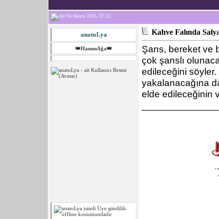
04 Mayıs 2025, 07:22
Kahve Falında Saly
anatoLya
Şans, bereket ve b
👑HanımAğa👑
çok şanslı olunacağ
edileceğini söyler.
yakalanacağına dai
elde edileceğinin 
______________