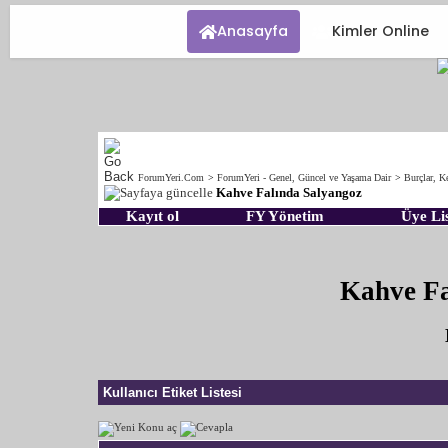
Anasayfa
Kimler Online
ForumYeri.Com
>
ForumYeri - Genel, Güncel ve Yaşama Dair
>
Burçlar, Ke
Kahve Falında Salyangoz
Kayıt ol
FY Yönetim
Üye Lis
Kahve Fa
Kullanıcı Etiket Listesi