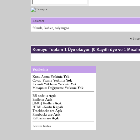
Etiketler
falında
,
kahve
,
salyangoz
«
önce
Konuyu Toplam 1 Üye okuyor.
(0 Kayıtlı üye ve 1 Misafir
Yetkileriniz
Konu Acma Yetkiniz
Yok
Cevap Yazma Yetkiniz
Yok
Eklenti Yükleme Yetkiniz
Yok
Mesajınızı Değiştirme Yetkiniz
Yok
BB code
is
Açık
Smileler
Açık
[IMG]
Kodları
Açık
HTML-Kodu
Kapalı
Trackbacks
are
Açık
Pingbacks
are
Açık
Refbacks
are
Açık
Forum Rules