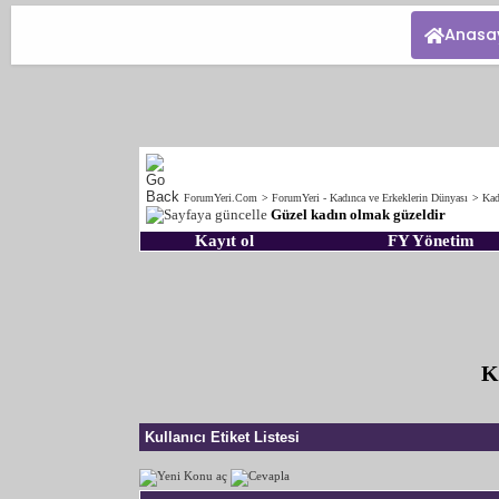
Anasa
ForumYeri.Com
>
ForumYeri - Kadınca ve Erkeklerin Dünyası
>
Kad
Güzel kadın olmak güzeldir
Kayıt ol
FY Yönetim
K
Kullanıcı Etiket Listesi