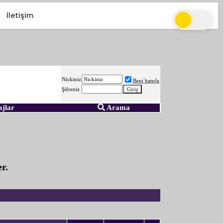
İletişim
Nickiniz
Beni hatırla
Şifreniz
ajlar
Arama
r.