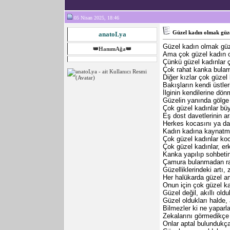
05 Nisan 2025, 18:46
Güzel kadın olmak güz
anatoLya
Güzel kadın olmak güze
👑HanımAğa👑
Ama çok güzel kadın o
Çünkü güzel kadınlar ç
Çok rahat kanka bulam
Diğer kızlar çok güzel
Bakışların kendi üstle
İlginin kendilerine dön
Güzelin yanında gölge 
Çok güzel kadınlar büy
Eş dost davetlerinin ar
Herkes kocasını ya da 
Kadın kadına kaynatmal
Çok güzel kadınlar koca
Çok güzel kadınlar, er
Kanka yapılıp sohbetin
Çamura bulanmadan rah
Güzelliklerindeki artı, 
Her halükarda güzel ama
Onun için çok güzel kadı
Güzel değil, akıllı olduk
Güzel oldukları halde, 
Bilmezler ki ne yaparla
Zekalarını görmedikçe k
Onlar aptal bulundukça