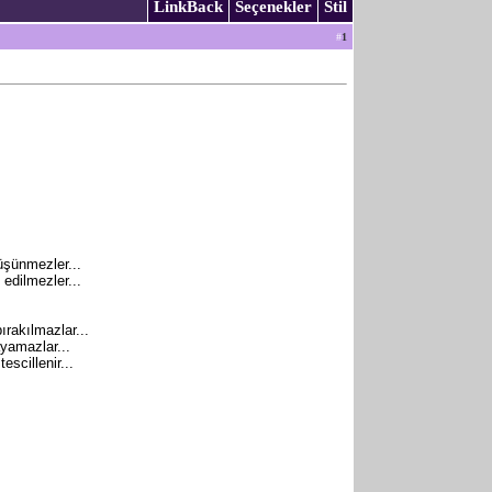
LinkBack
Seçenekler
Stil
#
1
üşünmezler...
edilmezler...
ırakılmazlar...
yamazlar...
escillenir...