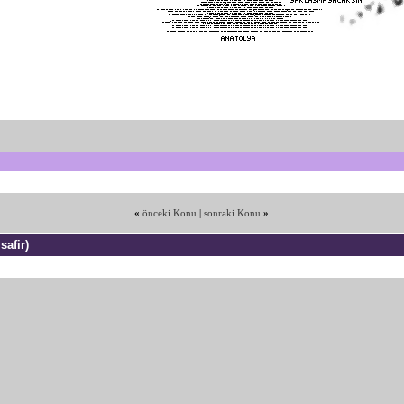
«
önceki Konu
|
sonraki Konu
»
safir)