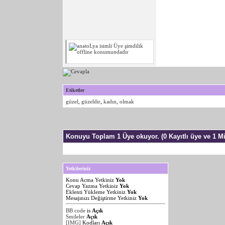
Etiketler
güzel
,
güzeldir
,
kadın
,
olmak
Konuyu Toplam 1 Üye okuyor.
(0 Kayıtlı üye ve 1 Mi
Yetkileriniz
Konu Acma Yetkiniz
Yok
Cevap Yazma Yetkiniz
Yok
Eklenti Yükleme Yetkiniz
Yok
Mesajınızı Değiştirme Yetkiniz
Yok
BB code
is
Açık
Smileler
Açık
[IMG]
Kodları
Açık