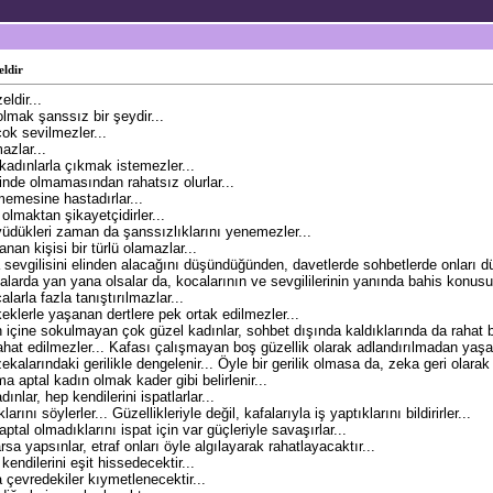
eldir
ldir...
lmak şanssız bir şeydir...
ok sevilmezler...
azlar...
 kadınlarla çıkmak istemezler...
rinde olmamasından rahatsız olurlar...
memesine hastadırlar...
olmaktan şikayetçidirler...
üdükleri zaman da şanssızlıklarını yenemezler...
anan kişisi bir türlü olamazlar...
sevgilisini elinden alacağını düşündüğünden, davetlerde sohbetlerde onları d
arda yan yana olsalar da, kocalarının ve sevgililerinin yanında bahis konusu 
larla fazla tanıştırılmazlar...
keklerle yaşanan dertlere pek ortak edilmezler...
 içine sokulmayan çok güzel kadınlar, sohbet dışında kaldıklarında da rahat b
at edilmezler... Kafası çalışmayan boş güzellik olarak adlandırılmadan yaşa
zekalarındaki gerilikle dengelenir... Öyle bir gerilik olmasa da, zeka geri olarak t
 aptal kadın olmak kader gibi belirlenir...
nlar, hep kendilerini ispatlarlar...
larını söylerler... Güzellikleriyle değil, kafalarıyla iş yaptıklarını bildirirler...
aptal olmadıklarını ispat için var güçleriyle savaşırlar...
rsa yapsınlar, etraf onları öyle algılayarak rahatlayacaktır...
endilerini eşit hissedecektir...
 çevredekiler kıymetlenecektir...