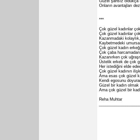
Güzel şansız oldukça di
Onların avantajları de
***
Çok güzel kadınlar çok 
Çok güzel kadınlar çok
Kazanmadaki kolaylık,
Kaybetmedeki umursama
Çok güzel kadın erkeğ
Çok çaba harcamadan k
Kazanırken çok uğraşm
Üstelik erkek de çok g
Her istediğini elde ed
Çok güzel kadının iliş
Ama esas çok güzel ka
Kendi egosunu doyura
Güzel bir kadın olmak g
Ama çok güzel bir kadı
Reha Muhtar
__________________