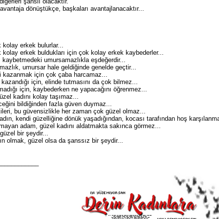
ğerleri şanslı olacaktır.
zavantaja dönüştükçe, başkaları avantajlanacaktır...
kolay erkek bulurlar...
 kolay erkek buldukları için çok kolay erkek kaybederler...
 kaybetmedeki umursamazlıkla eşdeğerdir...
zlık, umursar hale geldiğinde genelde geçtir...
i kazanmak için çok çaba harcamaz...
azandığı için, elinde tutmasını da çok bilmez...
adığı için, kaybederken ne yapacağını öğrenmez...
üzel kadını kolay taşımaz...
eceğini bildiğinden fazla güven duymaz...
kileri, bu güvensizlikle her zaman çok güzel olmaz...
dın, kendi güzelliğine dönük yaşadığından, kocası tarafından hoş karşılanma
mayan adam, güzel kadını aldatmakta sakınca görmez...
üzel bir şeydir...
n olmak, güzel olsa da şanssız bir şeydir...
____________