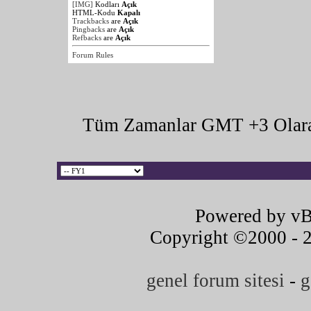
[IMG]
Kodları
Açık
HTML-Kodu
Kapalı
Trackbacks
are
Açık
Pingbacks
are
Açık
Refbacks
are
Açık
Forum Rules
Tüm Zamanlar GMT +3 Olara
Powered by vB
Copyright ©2000 - 20
genel forum sitesi
-
g