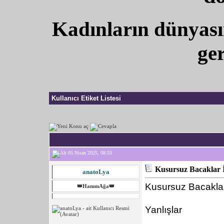
Kadınların dünyası
ger
Kullanıcı Etiket Listesi
05 Nisan 2025, 08:53
Kusursuz Bacaklar İ
anatoLya
Kusursuz Bacaklar 
👑HanımAğa👑
Yanlışlar