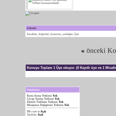
Etiketler
bacaklar
,
doğrular
,
kusursuz
,
yanlışlar
,
İçin
«
önceki K
Konuyu Toplam 1 Üye okuyor.
(0 Kayıtlı üye ve 1 Misafir
Yetkileriniz
Konu Acma Yetkiniz
Yok
Cevap Yazma Yetkiniz
Yok
Eklenti Yükleme Yetkiniz
Yok
Mesajınızı Değiştirme Yetkiniz
Yok
BB code
is
Açık
Smileler
Açık