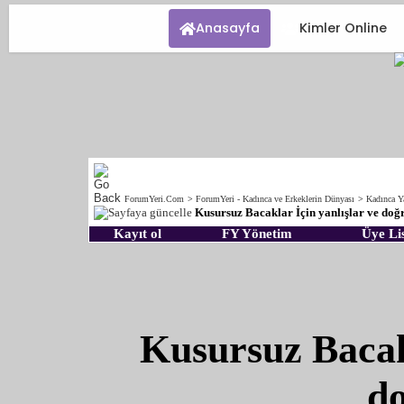
Anasayfa
Kimler Online
ForumYeri.Com
>
ForumYeri - Kadınca ve Erkeklerin Dünyası
>
Kadınca 
Kusursuz Bacaklar İçin yanlışlar ve doğ
Kayıt ol
FY Yönetim
Üye Lis
Kusursuz Bacakl
d