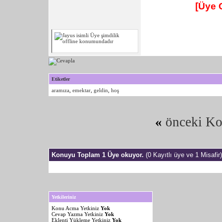
[Üye 
Etiketler
aramıza
,
emektar
,
geldin
,
hoş
«
önceki K
Konuyu Toplam 1 Üye okuyor.
(0 Kayıtlı üye ve 1 Misafir)
Yetkileriniz
Konu Acma Yetkiniz
Yok
Cevap Yazma Yetkiniz
Yok
Eklenti Yükleme Yetkiniz
Yok