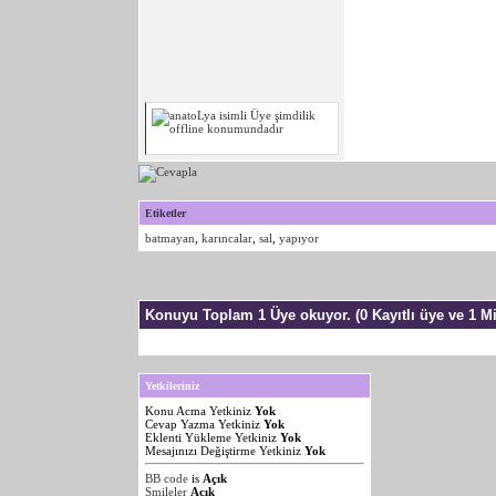
Etiketler
batmayan
,
karıncalar
,
sal
,
yapıyor
Konuyu Toplam 1 Üye okuyor.
(0 Kayıtlı üye ve 1 Mi
Yetkileriniz
Konu Acma Yetkiniz
Yok
Cevap Yazma Yetkiniz
Yok
Eklenti Yükleme Yetkiniz
Yok
Mesajınızı Değiştirme Yetkiniz
Yok
BB code
is
Açık
Smileler
Açık