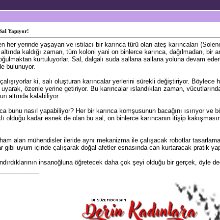
Sal Yapıyor!
er yerinde yaşayan ve istilacı bir karınca türü olan ateş karıncaları (Solenop
 altında kaldığı zaman, tüm koloni yani on binlerce karınca, dağılmadan, bir a
oğulmaktan kurtuluyorlar. Sal, dalgalı suda sallana sallana yoluna devam eder
de bulunuyor.
e çalışıyorlar ki, salı oluşturan karıncalar yerlerini sürekli değiştiriyor. Böylec
a uyarak, özenle yerine getiriyor. Bu karıncalar ıslandıkları zaman, vücutlarında
n altında kalabiliyor.
nca bunu nasıl yapabiliyor? Her bir karınca komşusunun bacağını ısırıyor ve b
klı olduğu kadar esnek de olan bu sal, on binlerce karıncanın itişip kakışması
lham alan mühendisler ileride aynı mekanizma ile çalışacak robotlar tasarlamay
lar gibi uyum içinde çalışarak doğal afetler esnasında can kurtaracak pratik yap
ndırdıklarının insanoğluna öğretecek daha çok şeyi olduğu bir gerçek, öyle de
____________