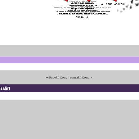
«
önceki Konu
|
sonraki Konu
»
safir)