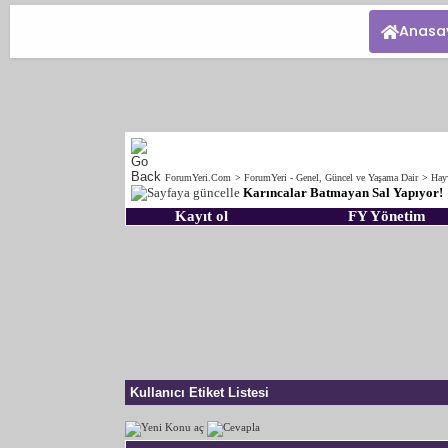
Anasa
ForumYeri.Com
>
ForumYeri - Genel, Güncel ve Yaşama Dair
>
Hay
Karıncalar Batmayan Sal Yapıyor!
Kayıt ol
FY Yönetim
Kullanıcı Etiket Listesi