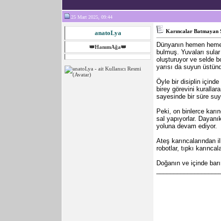
25 Mart 2025, 09:44
Karıncalar Batmayan 
anatoLya
Dünyanın hemen hemen h
👑HanımAğa👑
bulmuş. Yuvaları sular
oluşturuyor ve selde b
yarısı da suyun üstün
Öyle bir disiplin içind
birey görevini kurallar
sayesinde bir süre suyu
Peki, on binlerce karı
sal yapıyorlar. Dayanı
yoluna devam ediyor.
Ateş karıncalarından i
robotlar, tıpkı karınca
Doğanın ve içinde barı
__________________