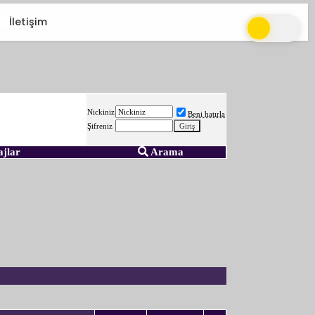
İletişim
Nickiniz
Beni hatırla
Şifreniz
ajlar
Arama