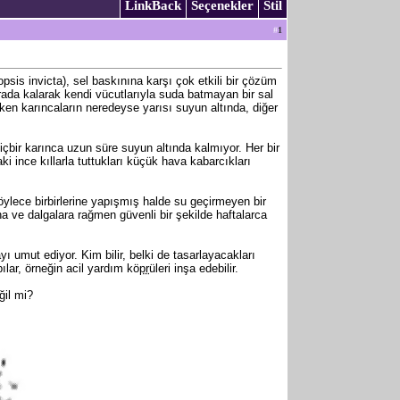
LinkBack
Seçenekler
Stil
#
1
sis invicta), sel baskınına karşı çok etkili bir çözüm
rada kalarak kendi vücutlarıyla suda batmayan bir sal
ken karıncaların neredeyse yarısı suyun altında, diğer
e hiçbir karınca uzun süre suyun altında kalmıyor. Her bir
ki ince kıllarla tuttukları küçük hava kabarcıkları
öylece birbirlerine yapışmış halde su geçirmeyen bir
na ve dalgalara rağmen güvenli bir şekilde haftalarca
ı umut ediyor. Kim bilir, belki de tasarlayacakları
ılar, örneğin acil yardım kö
pr
üleri inşa edebilir.
ğil mi?