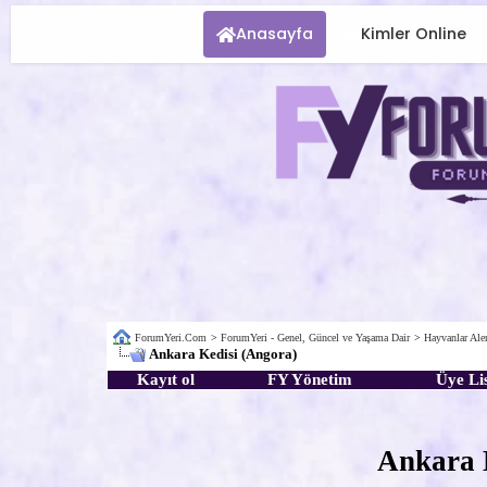
Anasayfa
Kimler Online
ForumYeri.Com
>
ForumYeri - Genel, Güncel ve Yaşama Dair
>
Hayvanlar Al
Ankara Kedisi (Angora)
Kayıt ol
FY Yönetim
Üye Lis
Ankara 