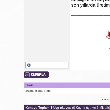
son yıllarda üretim
______________
Etiketler
angora
,
ankara
,
kedisi
«
önce
Konuyu Toplam 1 Üye okuyor.
(0 Kayıtlı üye ve 1 Misafir)