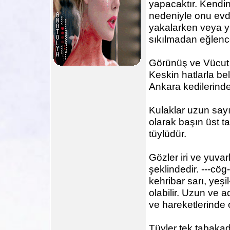
yapacaktır. Kendi
nedeniyle onu evde
yakalarken veya y
sıkılmadan eğlenc
Görünüş ve Vücut
Keskin hatlarla be
Ankara kedilerind
Kulaklar uzun sayı
olarak başın üst ta
tüylüdür.
Gözler iri ve yuva
şeklindedir. ---cög
kehribar sarı, yeşil
olabilir. Uzun ve a
ve hareketlerinde o
Tüyler tek tabakad