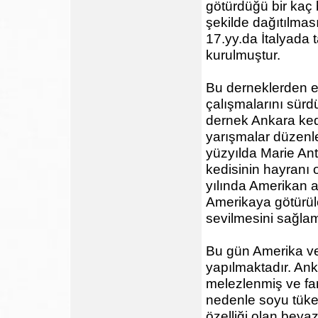
götürdüğü bir kaç 
şekilde dağıtılmas
17.yy.da İtalyada 
kurulmuştur.
Bu derneklerden en
çalışmalarını sürd
dernek Ankara kedi
yarışmalar düzenle
yüzyılda Marie Ant
kedisinin hayranı 
yılında Amerikan as
Amerikaya götürül
sevilmesini sağlamı
Bu gün Amerika ve
yapılmaktadır. Anka
melezlenmiş ve fark
nedenle soyu tüken
özelliği olan beya