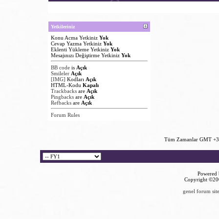
Yetkileriniz
Konu Acma Yetkiniz
Yok
Cevap Yazma Yetkiniz
Yok
Eklenti Yükleme Yetkiniz
Yok
Mesajınızı Değiştirme Yetkiniz
Yok
BB code
is
Açık
Smileler
Açık
[IMG]
Kodları
Açık
HTML-Kodu
Kapalı
Trackbacks
are
Açık
Pingbacks
are
Açık
Refbacks
are
Açık
Forum Rules
Tüm Zamanlar GMT +3 
Powered b
Copyright ©2000
genel forum site