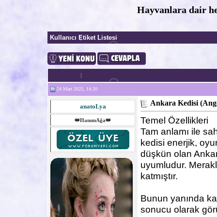
Hayvanlara dair he
Kullanıcı Etiket Listesi
24 Mart 2025, 14:20
Ankara Kedisi (Ang
anatoLya
Temel Özellikleri
👑HanımAğa👑
Tam anlamı ile sa
kedisi enerjik, oyu
düşkün olan Ankara 
uyumludur. Meraklı
katmıştır.
Bunun yanında karar
sonucu olarak görü