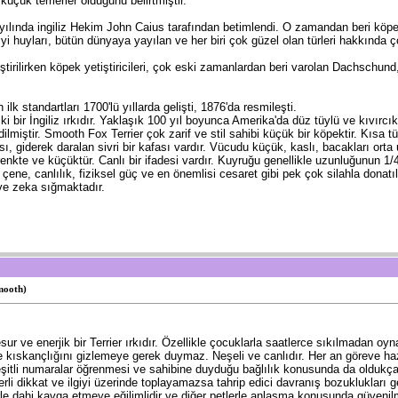
 küçük terrierler olduğunu belirtmiştir.
 yılında ingiliz Hekim John Caius tarafından betimlendi. O zamandan beri köpek 
iyi huyları, bütün dünyaya yayılan ve her biri çok güzel olan türleri hakkında ç
ştirilirken köpek yetiştiricileri, çok eski zamanlardan beri varolan Dachschund,
ilk standartları 1700'lü yıllarda gelişti, 1876'da resmileşti.
i bir İngiliz ırkıdır. Yaklaşık 100 yıl boyunca Amerika'da düz tüylü ve kıvırcık 
edilmiştir. Smooth Fox Terrier çok zarif ve stil sahibi küçük bir köpektir. Kısa
sı, giderek daralan sivri bir kafası vardır. Vücudu küçük, kaslı, bacakları orta
renkte ve küçüktür. Canlı bir ifadesi vardır. Kuyruğu genellikle uzunluğunun 1/4'
r çene, canlılık, fiziksel güç ve en önemlisi cesaret gibi pek çok silahla dona
ve zeka sığmaktadır.
mooth)
r ve enerjik bir Terrier ırkıdır. Özellikle çocuklarla saatlerce sıkılmadan oynaya
e kıskançlığını gizlemeye gerek duymaz. Neşeli ve canlıdır. Her an göreve h
şitli numaralar öğrenmesi ve sahibine duyduğu bağlılık konusunda da oldukça ü
rli dikkat ve ilgiyi üzerinde toplayamazsa tahrip edici davranış bozuklukları gel
rle dahi kavga etmeye eğilimlidir ve diğer petlerle anlaşma konusunda güvenilm