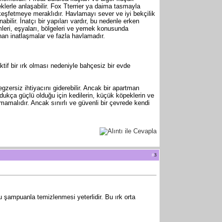
eklerle anlaşabilir. Fox Tterrier ya daima tasmayla
 keşfetmeye meraklıdır. Havlamayı sever ve iyi bekçilik
bilir. İnatçı bir yapıları vardır, bu nedenle erken
emleri, eşyaları, bölgeleri ve yemek konusunda
an inatlaşmalar ve fazla havlamadır.
ktif bir ırk olması nedeniyle bahçesiz bir evde
ersiz ihtiyacını giderebilir. Ancak bir apartman
ldukça güçlü olduğu için kedilerin, küçük köpeklerin ve
mamalıdır. Ancak sınırlı ve güvenli bir çevrede kendi
#
3
 şampuanla temizlenmesi yeterlidir. Bu ırk orta