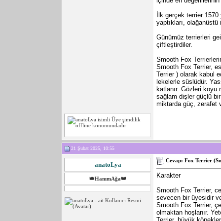
içinde en değerlilerinin
İlk gerçek terrier 1570
yaptıkları, olağanüstü 
Günümüz terrierleri gei
çiftleştirdiler.
Smooth Fox Terrierlerin 
Smooth Fox Terrier, esk
Terrier ) olarak kabul 
lekelerle süslüdür. Yas
katlanır. Gözleri koyu 
sağlam dişler güçlü bi
miktarda güç, zerafet 
21 Şubat 2025, 10:55
Cevap: Fox Terrier (S
anatoLya
Karakter
👑HanımAğa👑
Smooth Fox Terrier, cesu
sevecen bir üyesidir v
Smooth Fox Terrier, çe
olmaktan hoşlanır. Yete
Terrier, büyük köpekle