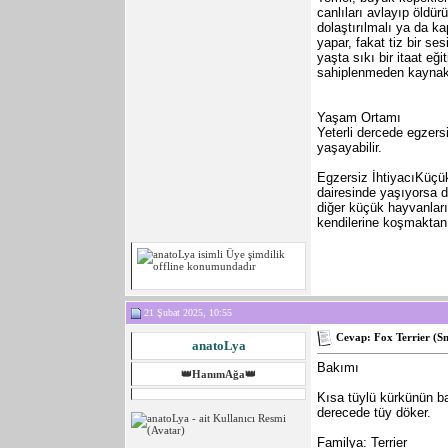
canlıları avlayıp öldür
dolaştırılmalı ya da k
yapar, fakat tiz bir se
yaşta sıkı bir itaat eğ
sahiplenmeden kaynakla
Yaşam Ortamı
Yeterli dercede egzers
yaşayabilir.
Egzersiz İhtiyacıKüçük
dairesinde yaşıyorsa d
diğer küçük hayvanları
kendilerine koşmaktan 
21 Şubat 2025, 10:55
Cevap: Fox Terrier (S
anatoLya
Bakımı
👑HanımAğa👑
Kısa tüylü kürkünün ba
derecede tüy döker.
Familya: Terrier