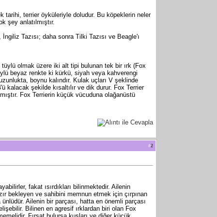
tarihi, terrier öyküleriyle doludur. Bu köpeklerin neler
ok şey anlatılmıştır.
 İngiliz Tazısı; daha sonra Tilki Tazısı ve Beagle'ı
tüylü olmak üzere iki alt tipi bulunan tek bir ırk (Fox
 tüylü beyaz renkte ki kürkü, siyah veya kahverengi
 uzunlukta, boynu kalındır. Kulak uçları V şeklinde
ü kalacak şekilde kısaltılır ve dik durur. Fox Terrier
tılmıştır. Fox Terrierin küçük vücuduna olağanüstü
#
2
bilirler, fakat ısırdıkları bilinmektedir. Ailenin
azır bekleyen ve sahibini memnun etmek için çırpınan
nlüdür. Ailenin bir parçası, hatta en önemli parçası
işebilir. Bilinen en agresif ırklardan biri olan Fox
emelidir. Fırsat bulursa kuşları ve diğer küçük