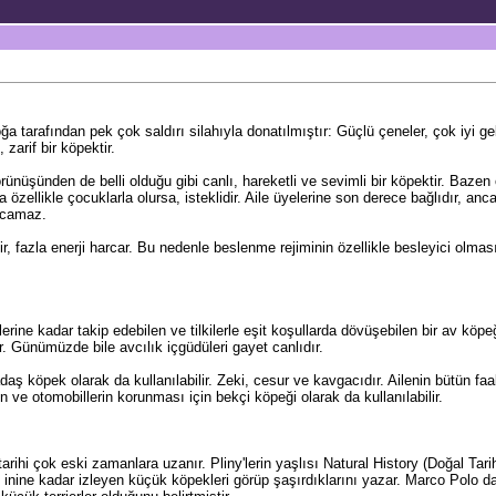
a tarafından pek çok saldırı silahıyla donatılmıştır: Güçlü çeneler, çok iyi gel
 zarif bir köpektir.
rünüşünden de belli olduğu gibi canlı, hareketli ve sevimli bir köpektir. Bazen
a özellikle çocuklarla olursa, isteklidir. Aile üyelerine son derece bağlıdır,
rcamaz.
r, fazla enerji harcar. Bu nedenle beslenme rejiminin özellikle besleyici olması
lerine kadar takip edebilen ve tilkilerle eşit koşullarda dövüşebilen bir av köp
. Günümüzde bile avcılık içgüdüleri gayet canlıdır.
aş köpek olarak da kullanılabilir. Zeki, cesur ve kavgacıdır. Ailenin bütün faali
 ve otomobillerin korunması için bekçi köpeği olarak da kullanılabilir.
 tarihi çok eski zamanlara uzanır. Pliny'lerin yaşlısı Natural History (Doğal Tari
ını inine kadar izleyen küçük köpekleri görüp şaşırdıklarını yazar. Marco Polo