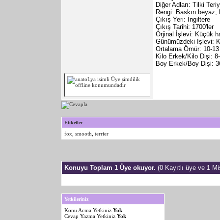
Diğer Adları: Tilki Teri
Rengi: Baskın beyaz, 
Çıkış Yeri: İngiltere
Çıkış Tarihi: 1700'ler
Orjinal İşlevi: Küçük ha
Günümüzdeki İşlevi: K
Ortalama Ömür: 10-13 
Kilo Erkek/Kilo Dişi: 8
Boy Erkek/Boy Dişi: 
Etiketler
fox
,
smooth
,
terrier
Konuyu Toplam 1 Üye okuyor.
(0 Kayıtlı üye ve 1 Mis
Yetkileriniz
Konu Acma Yetkiniz
Yok
Cevap Yazma Yetkiniz
Yok