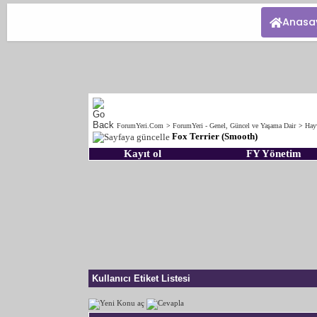
Anasa
ForumYeri.Com
>
ForumYeri - Genel, Güncel ve Yaşama Dair
>
Hay
Fox Terrier (Smooth)
Kayıt ol
FY Yönetim
Kullanıcı Etiket Listesi