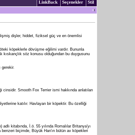
LinkBack
Seçenekler
Stil
#
1
işmiş dişler, hiddet, fiziksel güç ve en önemlisi
 öteki köpeklerle dövüşme eğilimi vardır. Bununla
 ancak kıskançlık söz konusu olduğundan bu duygusunu
 gerekir.
eği cinsidir. Smooth Fox Terrier ismi hakkında anlatılan
yetlerine katılır. Havlayan bir köpektir. Bu özelliği
h) adlı kitabında, İ.ö. 55 yılında Romalılar Britanya'yı
 da benzeri biçimde, Büyük Han'ın bütün av köpekleri