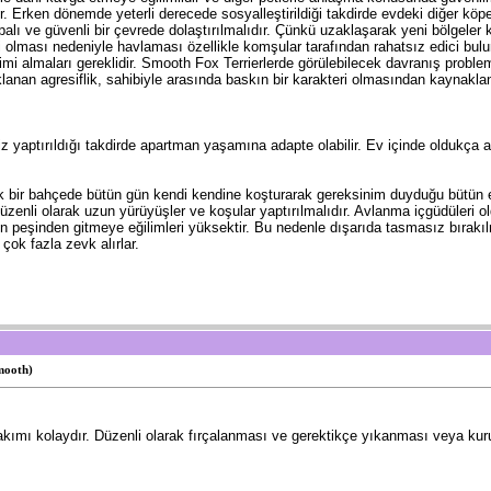
ür. Erken dönemde yeterli derecede sosyalleştirildiği takdirde evdeki diğer köp
apalı ve güvenli bir çevrede dolaştırılmalıdır. Çünkü uzaklaşarak yeni bölgeler
si olması nedeniyle havlaması özellikle komşular tarafından rahatsız edici buluna
itimi almaları gereklidir. Smooth Fox Terrierlerde görülebilecek davranış probl
nan agresiflik, sahibiyle arasında baskın bir karakteri olmasından kaynaklan
iz yaptırıldığı takdirde apartman yaşamına adapte olabilir. Ev içinde oldukça a
 bir bahçede bütün gün kendi kendine koşturarak gereksinim duyduğu bütün egz
üzenli olarak uzun yürüyüşler ve koşular yaptırılmalıdır. Avlanma içgüdüleri o
n peşinden gitmeye eğilimleri yüksektir. Bu nedenle dışarıda tasmasız bırakıl
çok fazla zevk alırlar.
mooth)
kımı kolaydır. Düzenli olarak fırçalanması ve gerektikçe yıkanması veya kuru