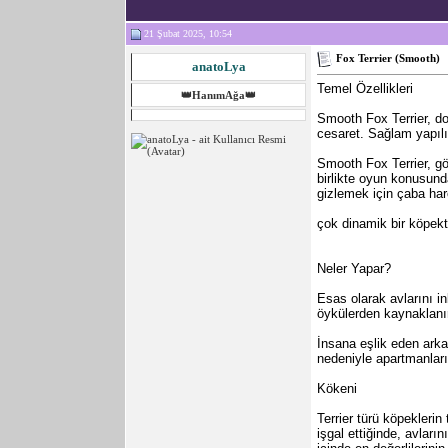
21 Şubat 2025, 10:54
Fox Terrier (Smooth)
anatoLya
Temel Özellikleri
👑HanımAğa👑
Smooth Fox Terrier, doğ
cesaret. Sağlam yapılı,
Smooth Fox Terrier, gö
birlikte oyun konusund
gizlemek için çaba ha
çok dinamik bir köpekti
Neler Yapar?
Esas olarak avlarını in
öykülerden kaynaklanır
İnsana eşlik eden arkad
nedeniyle apartmanların
Kökeni
Terrier türü köpeklerin
işgal ettiğinde, avlar