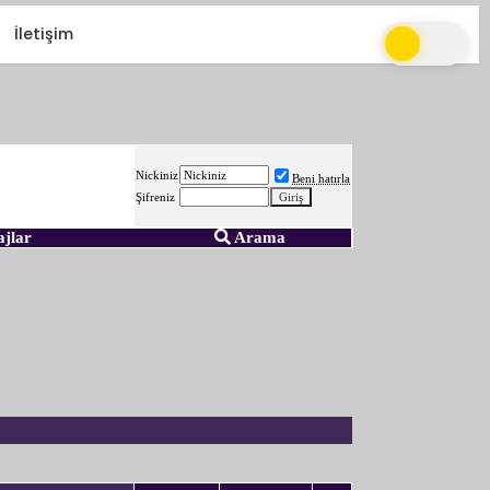
İletişim
Nickiniz
Beni hatırla
Şifreniz
ajlar
Arama