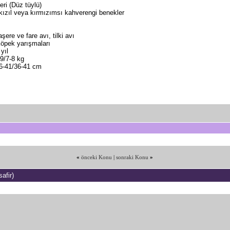
yeri (Düz tüylü)
kızıl veya kırmızımsı kahverengi benekler
şere ve fare avı, tilki avı
öpek yarışmaları
yıl
-9/7-8 kg
36-41/36-41 cm
«
önceki Konu
|
sonraki Konu
»
afir)