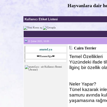
Hayvanlara dair he
Kullanıcı Etiket Listesi
21 Şubat 2025, 10:09
Cairn Terrier
anatoLya
Temel Özellikleri
👑HanımAğa👑
Yüzündeki ifade til
İlginç bir özellik o
Neler Yapar?
Tünel kazarak inler
samuru avında kull
yaşamasına rağme