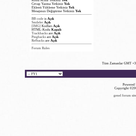
Cevap Yazma Yetkiniz
Yok
Eklenti Yükleme Yetkiniz
Yok
Mesajınızı Değiştirme Yetkiniz
Yok
BB code
is
Açık
Smileler
Açık
[IMG]
Kodları
Açık
HTML-Kodu
Kapalı
Trackbacks
are
Açık
Pingbacks
are
Açık
Refbacks
are
Açık
Forum Rules
Tüm Zamanlar GMT +3 
Powered b
Copyright ©2000
genel forum site