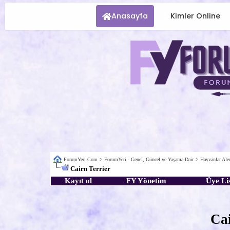
Anasayfa
Kimler Online
ForumYeri.Com
>
ForumYeri - Genel, Güncel ve Yaşama Dair
>
Hayvanlar Al
Cairn Terrier
Kayıt ol
FY Yönetim
Üye Lis
Cai