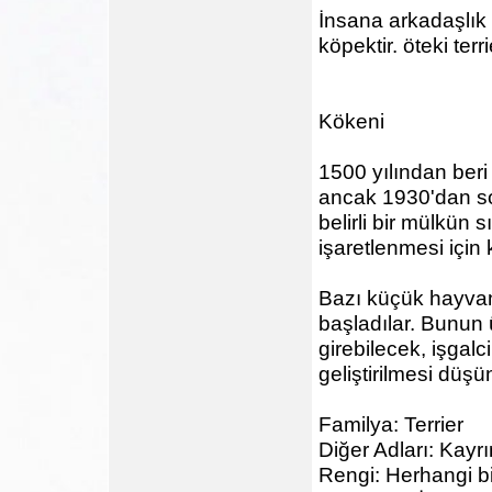
İnsana arkadaşlık
köpektir. öteki ter
Kökeni
1500 yılından beri 
ancak 1930'dan son
belirli bir mülkün s
işaretlenmesi için 
Bazı küçük hayvanl
başladılar. Bunun ü
girebilecek, işgal
geliştirilmesi düşün
Familya: Terrier
Diğer Adları: Kayrı
Rengi: Herhangi bi