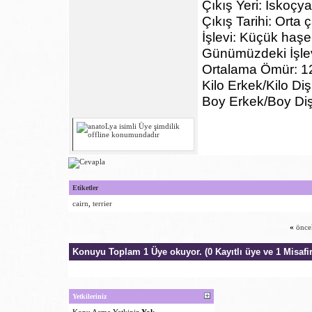
Çıkış Yeri: İskoçya
Çıkış Tarihi: Orta 
İşlevi: Küçük haşe
Günümüzdeki İşlev
Ortalama Ömür: 12
Kilo Erkek/Kilo Diş
Boy Erkek/Boy Diş
Etiketler
cairn
,
terrier
«
önce
Konuyu Toplam 1 Üye okuyor.
(0 Kayıtlı üye ve 1 Misafir
Yetkileriniz
Konu Acma Yetkiniz
Yok