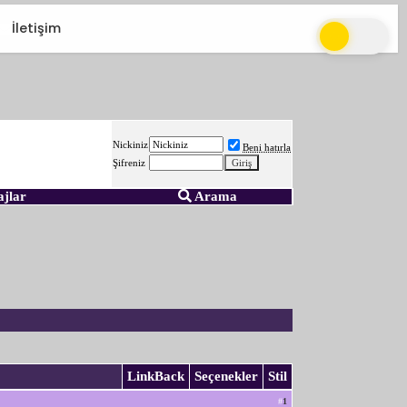
İletişim
Nickiniz
Beni hatırla
Şifreniz
ajlar
Arama
LinkBack
Seçenekler
Stil
#
1