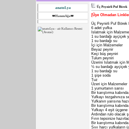
Üç Peynirli Puf Börek
anatoLya
[Üye Olmadan Linkle
👑HanımAğa👑
Üç Peynirli Puf Börek
6 adet yufka
Islatmak için Malzeme
1 su bardağı ayçiçek 
1 su bardağı su
İçi için Malzemeler
Beyaz peynir
Keçi büş peyniri
Tulum peyniri
Üzerini Islatmak için 
½ su bardağı ayçiçek 
1 su bardağı su
1 şişe soda
Tuz
Üzeri için Malzemeler
1 yumurtanın sarısı
Bir karıştırma kabında
Yufkayı tezgahınıza se
Yufkanın yarısına hazı
Bir karıştırma kabında 
Yufkayı 4 eşit üçgene
Ardından rulo olacak şe
Fırın tepsinize hazırlad
Bir karıştırma kabında
Sıvı harcı yufkaların ü