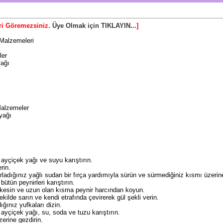
ri Göremezsiniz.
Üye Olmak için TIKLAYIN...
]
 Malzemeleri
ler
yağı
Malzemeler
yağı
 ayçiçek yağı ve suyu karıştırın.
rin.
rladığınız yağlı sudan bir fırça yardımıyla sürün ve sürmediğiniz kısmı üzerin
bütün peynirleri karıştırın.
 kesin ve uzun olan kısma peynir harcından koyun.
kilde sarın ve kendi etrafında çevirerek gül şekli verin.
ığınız yufkaları dizin.
 ayçiçek yağı, su, soda ve tuzu karıştırın.
zerine gezdirin.