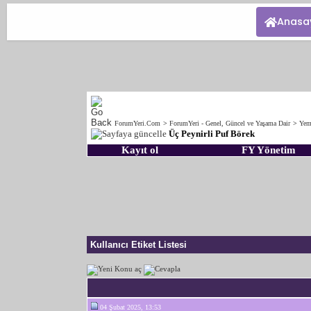
Anasa
ForumYeri.Com
>
ForumYeri - Genel, Güncel ve Yaşama Dair
>
Yeme
Üç Peynirli Puf Börek
Kayıt ol
FY Yönetim
Kullanıcı Etiket Listesi
04 Şubat 2025, 13:53