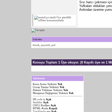
Sıvı harcı çekmesi içi
Yufkaları oldukları yerd
Ardından üzerine yumur
Etiketler
börek
,
peynirli
,
puf
Konuyu Toplam 1 Üye okuyor.
(0 Kayıtlı üye ve 1 Mi
Yetkileriniz
Konu Acma Yetkiniz
Yok
Cevap Yazma Yetkiniz
Yok
Eklenti Yükleme Yetkiniz
Yok
Mesajınızı Değiştirme Yetkiniz
Yok
BB code
is
Açık
Smileler
Açık
[IMG]
Kodları
Açık
HTML-Kodu
Kapalı
Trackbacks
are
Açık