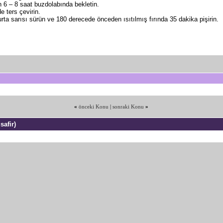
n 6 – 8 saat buzdolabında bekletin.
e ters çevirin.
ta sarısı sürün ve 180 derecede önceden ısıtılmış fırında 35 dakika pişirin.
«
önceki Konu
|
sonraki Konu
»
safir)