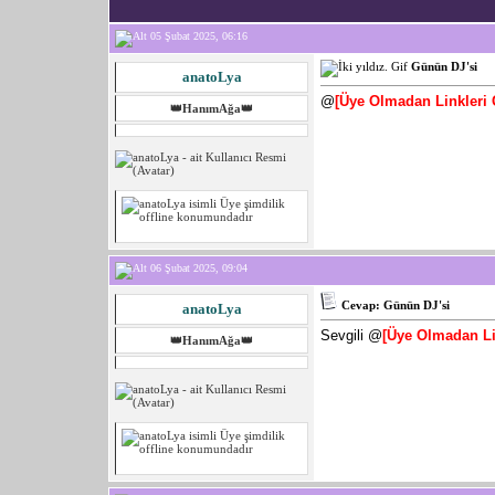
05 Şubat 2025, 06:16
Günün DJ'si
anatoLya
@
[Üye Olmadan Linkleri
👑HanımAğa👑
06 Şubat 2025, 09:04
Cevap: Günün DJ'si
anatoLya
Sevgili @
[Üye Olmadan Li
👑HanımAğa👑