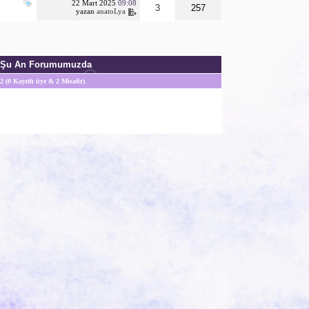
22 Mart 2025
09:08
3
257
yazan
anatoLya
Şu An Forumumuzda
2 (0 Kayıtlı üye & 2 Misafir)