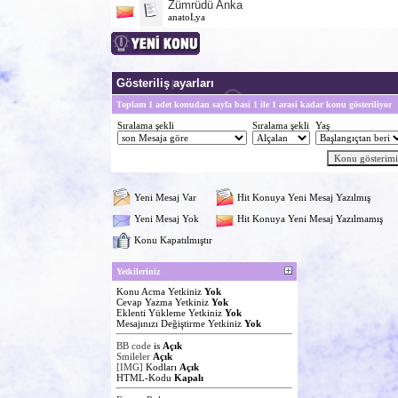
Zümrüdü Anka
anatoLya
Gösteriliş ayarları
Toplam 1 adet konudan sayfa basi 1 ile 1 arasi kadar konu gösteriliyor
Sıralama şekli
Sıralama şekli
Yaş
Yeni Mesaj Var
Hit Konuya Yeni Mesaj Yazılmış
Yeni Mesaj Yok
Hit Konuya Yeni Mesaj Yazılmamış
Konu Kapatılmıştır
Yetkileriniz
Konu Acma Yetkiniz
Yok
Cevap Yazma Yetkiniz
Yok
Eklenti Yükleme Yetkiniz
Yok
Mesajınızı Değiştirme Yetkiniz
Yok
BB code
is
Açık
Smileler
Açık
[IMG]
Kodları
Açık
HTML-Kodu
Kapalı