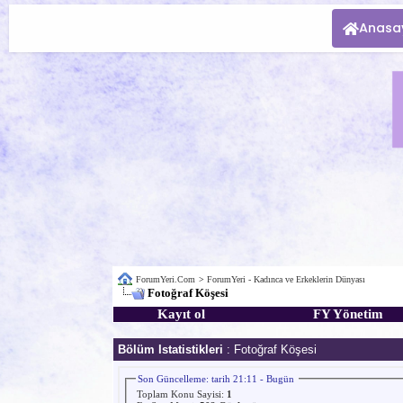
Anasa
ForumYeri.Com
>
ForumYeri - Kadınca ve Erkeklerin Dünyası
Fotoğraf Köşesi
Kayıt ol
FY Yönetim
Bölüm Istatistikleri
: Fotoğraf Köşesi
Son Güncelleme: tarih 21:11 - Bugün
Toplam Konu Sayisi:
1