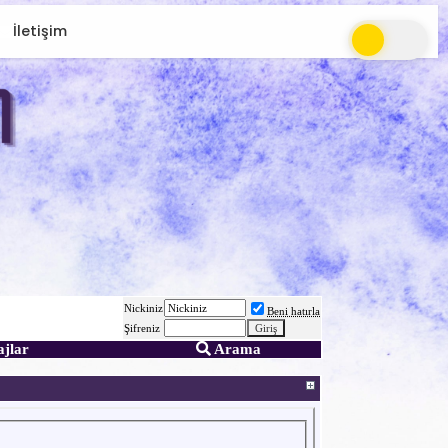
İletişim
Nickiniz
Beni hatırla
Şifreniz
ajlar
Arama