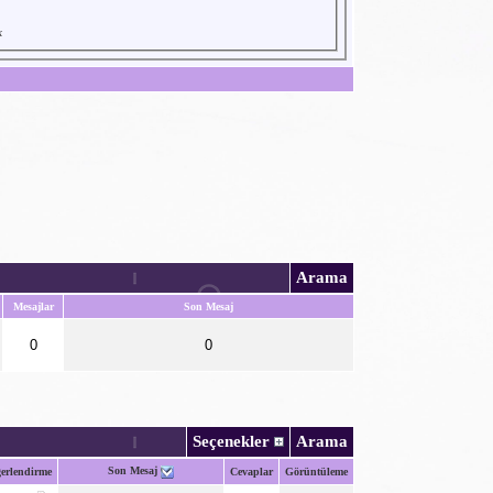
k
Arama
Mesajlar
Son Mesaj
0
0
Seçenekler
Arama
Son Mesaj
erlendirme
Cevaplar
Görüntüleme