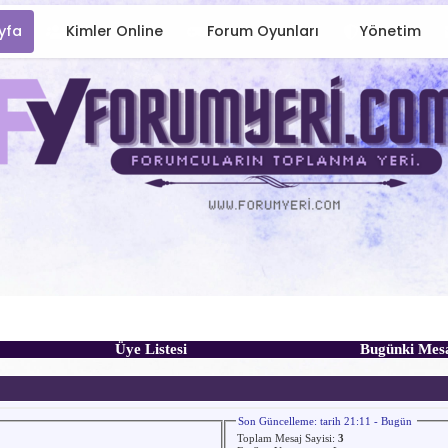
yfa
Kimler Online
Forum Oyunları
Yönetim
Üye Listesi
Bugünki Mes
Son Güncelleme: tarih 21:11 - Bugün
Toplam Mesaj Sayisi:
3