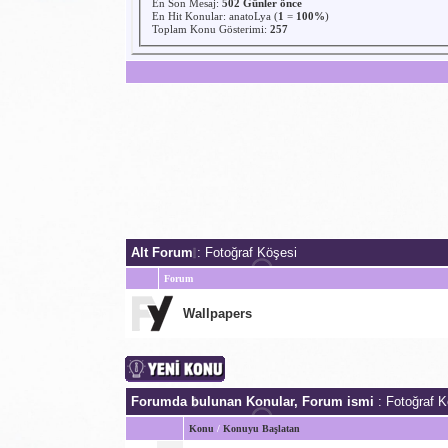
En Son Mesaj
:
502 Günler önce
En Hit Konular:
anatoLya
(
1
=
100%
)
Toplam Konu Gösterimi:
257
Alt Forum
: Fotoğraf Köşesi
Forum
Wallpapers
Forumda bulunan Konular, Forum ismi
: Fotoğraf K
Konu
/
Konuyu Başlatan