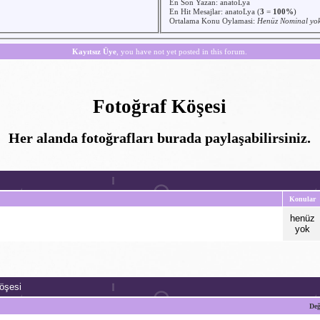
En Son Yazan:
anatoLya
En Hit Mesajlar:
anatoLya
(
3
=
100%
)
Ortalama Konu Oylamasi:
Henüz Nominal yo
Kayıtsız Üye
, you have not yet posted in this forum.
Fotoğraf Köşesi
Her alanda fotoğrafları burada paylaşabilirsiniz.
Konular
henüz
yok
öşesi
Değ