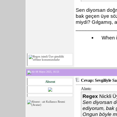
Sen diyorsan doğr
bak geçen üye söz
miydi? Gılgamış, a
______________
When i
08 Mayıs 2025, 16:53
Cevap: Sevgiliyle S
Absent
Alıntı:
Regex
Nickli Ü
Sen diyorsan d
ediyorum, bak 
Ongun böyle mi