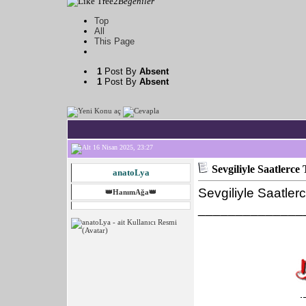
2
Beğeniler
Top
All
This Page
1
Post By
Absent
1
Post By
Absent
16 Nisan 2025, 23:27
Sevgiliyle Saatlerc
anatoLya
Sevgiliyle Saatle
👑HanımAğa👑
______________