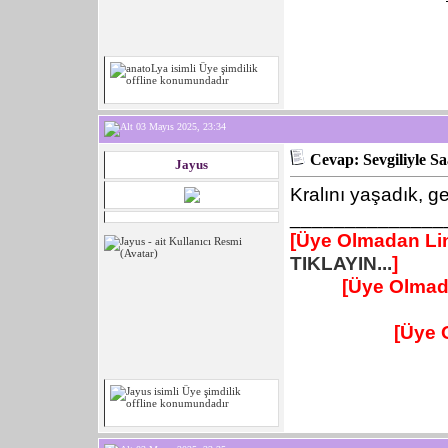
03 Mayıs 2025, 23:34
Cevap: Sevgiliyle S
Jayus
Kralını yaşadık, g
______________
[Üye Olmadan Lin
TIKLAYIN...
]
[Üye Olmad
[Üye 