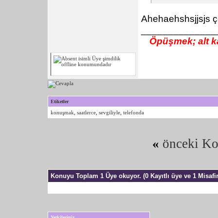
Ahehaehshsjjsjs 
______________
Öpüşmek; alt ka
Etiketler
konuşmak
,
saatlerce
,
sevgiliyle
,
telefonda
«
önceki K
Konuyu Toplam 1 Üye okuyor.
(0 Kayıtlı üye ve 1 Misafir
Yetkileriniz