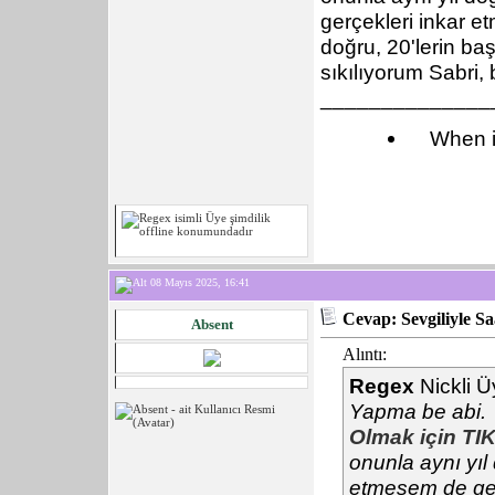
gerçekleri inkar 
doğru, 20'lerin ba
sıkılıyorum Sabri
______________
When i
08 Mayıs 2025, 16:41
Cevap: Sevgiliyle S
Absent
Alıntı:
Regex
Nickli Ü
Yapma be abi.
Olmak için TIK
onunla aynı yı
etmesem de ger