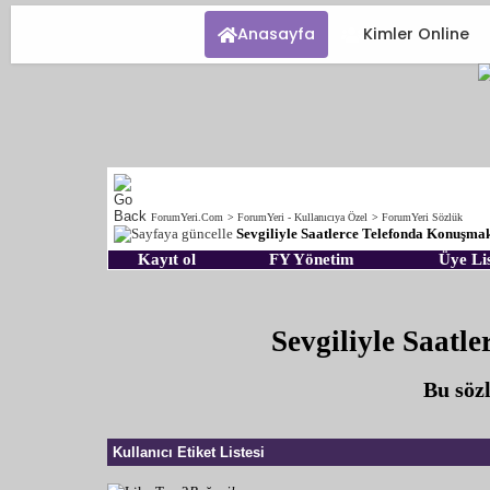
Anasayfa
Kimler Online
ForumYeri.Com
>
ForumYeri - Kullanıcıya Özel
>
ForumYeri Sözlük
Sevgiliyle Saatlerce Telefonda Konuşma
Kayıt ol
FY Yönetim
Üye Lis
Sevgiliyle Saatl
Bu sö
Kullanıcı Etiket Listesi