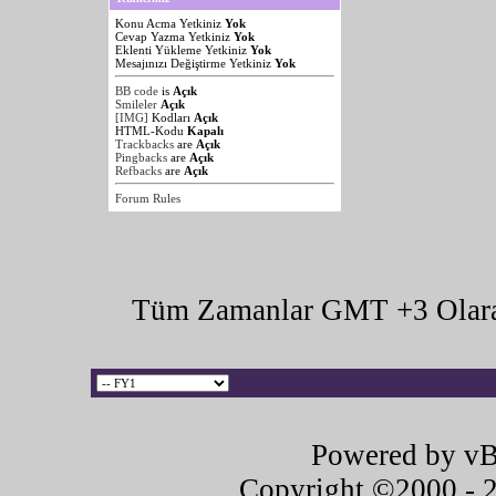
Konu Acma Yetkiniz
Yok
Cevap Yazma Yetkiniz
Yok
Eklenti Yükleme Yetkiniz
Yok
Mesajınızı Değiştirme Yetkiniz
Yok
BB code
is
Açık
Smileler
Açık
[IMG]
Kodları
Açık
HTML-Kodu
Kapalı
Trackbacks
are
Açık
Pingbacks
are
Açık
Refbacks
are
Açık
Forum Rules
Tüm Zamanlar GMT +3 Olara
Powered by vB
Copyright ©2000 - 20