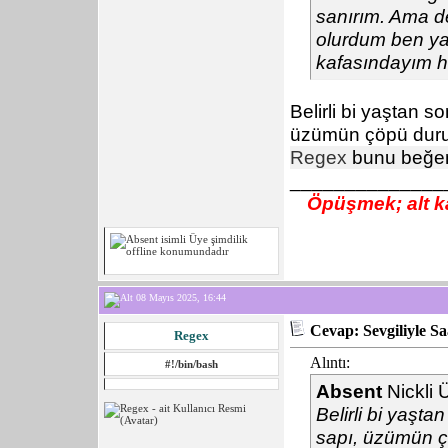
sanırım. Ama de
olurdum ben ya.
kafasındayım h
Belirli bi yaştan 
üzümün çöpü duru
Regex
bunu beğen
______________
Öpüşmek; alt ka
08 Mayıs 2025, 16:44
Cevap: Sevgiliyle S
Regex
Alıntı:
#!/bin/bash
Absent
Nickli 
Belirli bi yaşt
sapı, üzümün ç