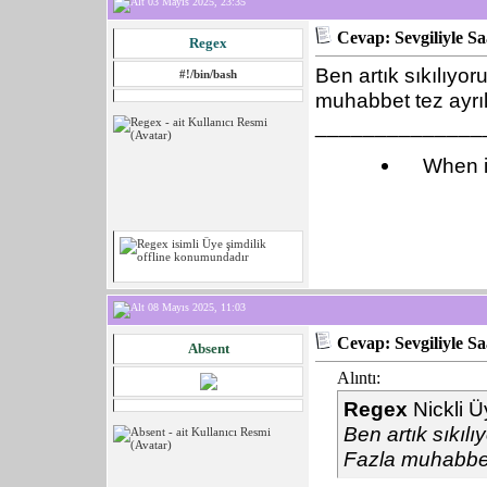
03 Mayıs 2025, 23:35
Cevap: Sevgiliyle S
Regex
Ben artık sıkılıyo
#!/bin/bash
muhabbet tez ayrılı
______________
When i
08 Mayıs 2025, 11:03
Cevap: Sevgiliyle S
Absent
Alıntı:
Regex
Nickli Ü
Ben artık sıkıl
Fazla muhabbet 