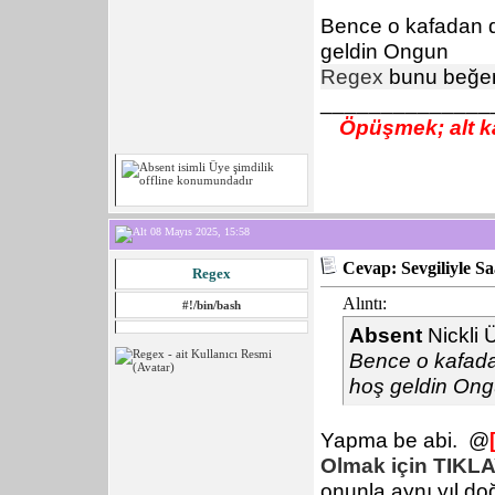
Bence o kafadan d
geldin Ongun
Regex
bunu beğen
______________
Öpüşmek; alt ka
08 Mayıs 2025, 15:58
Cevap: Sevgiliyle S
Regex
Alıntı:
#!/bin/bash
Absent
Nickli 
Bence o kafada
hoş geldin On
Yapma be abi.
@
Olmak için TIKLAY
onunla aynı yıl d