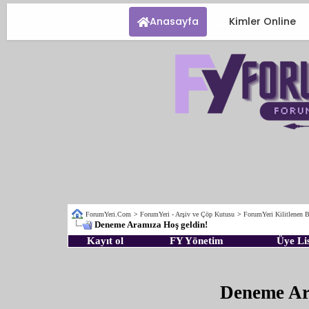
Anasayfa
Kimler Online
ForumYeri.Com
>
ForumYeri - Arşiv ve Çöp Kutusu
>
ForumYeri Kilitlenen B
Deneme Aramıza Hoş geldin!
Kayıt ol
FY Yönetim
Üye Lis
Deneme Ar