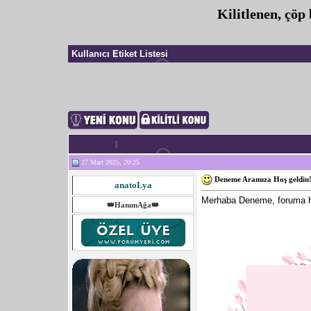
Kilitlenen, çöp
Kullanıcı Etiket Listesi
27 Mart 2025, 20:25
Deneme Aramıza Hoş geldin
anatoLya
Merhaba Deneme, foruma hoş 
👑HanımAğa👑