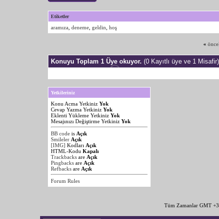
Etiketler
aramıza
,
deneme
,
geldin
,
hoş
«
önce
Konuyu Toplam 1 Üye okuyor.
(0 Kayıtlı üye ve 1 Misafir)
Yetkileriniz
Konu Acma Yetkiniz
Yok
Cevap Yazma Yetkiniz
Yok
Eklenti Yükleme Yetkiniz
Yok
Mesajınızı Değiştirme Yetkiniz
Yok
BB code
is
Açık
Smileler
Açık
[IMG]
Kodları
Açık
HTML-Kodu
Kapalı
Trackbacks
are
Açık
Pingbacks
are
Açık
Refbacks
are
Açık
Forum Rules
Tüm Zamanlar GMT +3 