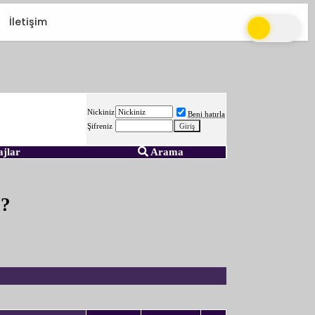
İletişim
Nickiniz
Beni hatırla
Şifreniz
ajlar
Arama
ı?