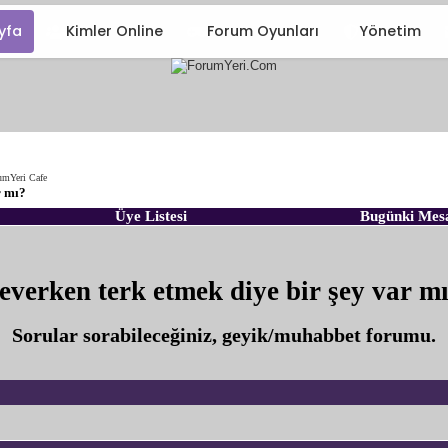
yfa
Kimler Online
Forum Oyunları
Yönetim
umYeri Cafe
r mı?
Üye Listesi
Bugünki Mes
everken terk etmek diye bir şey var m
Sorular sorabileceğiniz, geyik/muhabbet forumu.