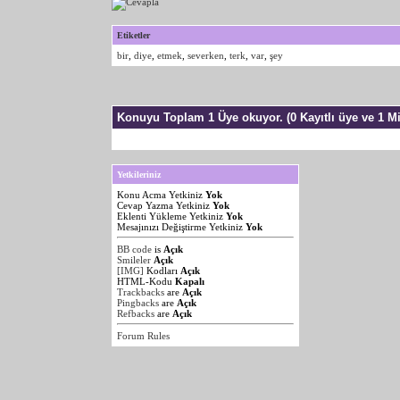
Etiketler
bir
,
diye
,
etmek
,
severken
,
terk
,
var
,
şey
Konuyu Toplam 1 Üye okuyor.
(0 Kayıtlı üye ve 1 Mi
Yetkileriniz
Konu Acma Yetkiniz
Yok
Cevap Yazma Yetkiniz
Yok
Eklenti Yükleme Yetkiniz
Yok
Mesajınızı Değiştirme Yetkiniz
Yok
BB code
is
Açık
Smileler
Açık
[IMG]
Kodları
Açık
HTML-Kodu
Kapalı
Trackbacks
are
Açık
Pingbacks
are
Açık
Refbacks
are
Açık
Forum Rules