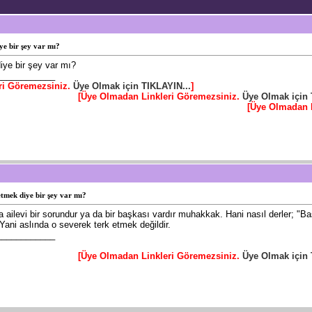
ye bir şey var mı?
iye bir şey var mı?
____________
ri Göremezsiniz.
Üye Olmak için TIKLAYIN...
]
[Üye Olmadan Linkleri Göremezsiniz.
Üye Olmak için 
[Üye Olmadan 
tmek diye bir şey var mı?
 Ya ailevi bir sorundur ya da bir başkası vardır muhakkak. Hani nasıl derler; 
Yani aslında o severek terk etmek değildir.
____________
[Üye Olmadan Linkleri Göremezsiniz.
Üye Olmak için 