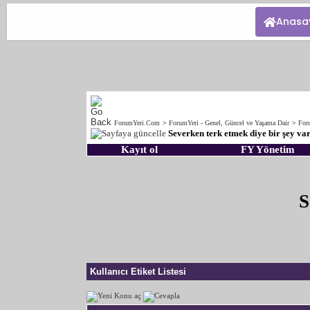
Anasa
ForumYeri.Com
>
ForumYeri - Genel, Güncel ve Yaşama Dair
>
For
Severken terk etmek diye bir şey va
Kayıt ol
FY Yönetim
S
Kullanıcı Etiket Listesi