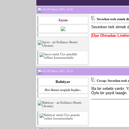
09 Mayıs 2025, 22:56
Severken terk etmek di
Jayus
Severken terk etmek d
__________________
[Üye Olmadan Linkle
09 Mayıs 2025, 23:23
Cevap: Severken terk e
Bahtiyar
İlla bir sebebi vardır.
Her ihanet sevgiyle başlar
..
Öyle bir şeydi laaağn.
__________________