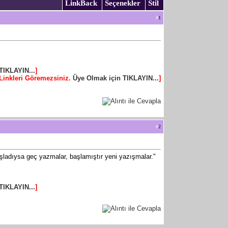
LinkBack
Seçenekler
Stil
#
1
TIKLAYIN...
]
Linkleri Göremezsiniz.
Üye Olmak için TIKLAYIN...
]
#
2
"Başladıysa geç yazmalar, başlamıştır yeni yazışmalar."
TIKLAYIN...
]