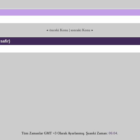
«
önceki Konu
|
sonraki Konu
»
safir)
Tüm Zamanlar GMT +3 Olarak Ayarlanmış. Şuanki Zaman:
06:04
.