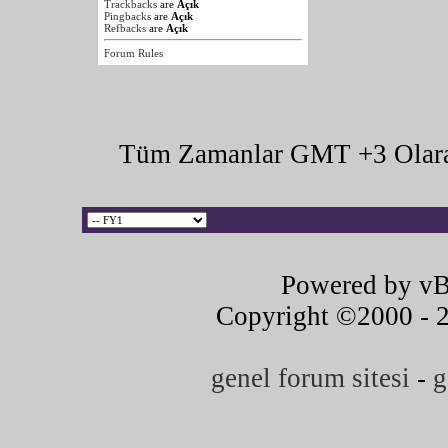
Trackbacks
are
Açık
Pingbacks
are
Açık
Refbacks
are
Açık
Forum Rules
Tüm Zamanlar GMT +3 Olara
Powered by vB
Copyright ©2000 - 20
genel forum sitesi
-
g