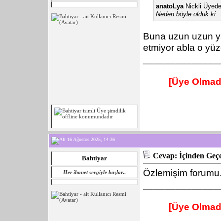
anatoLya
Nickli Üyede
Neden böyle olduk ki
Buna uzun uzun y
etmiyor abla o yüz
______________
[Üye Olmad
16 Ağustos 2025, 14:36
Cevap: İçinden Geçe
Bahtiyar
Özlemişim forumu
Her ihanet sevgiyle başlar
..
______________
[Üye Olmad