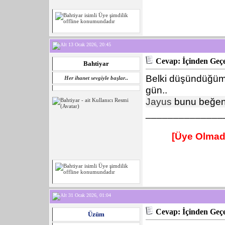
13 Ocak 2026, 20:45
Cevap: İçinden Geçe
Bahtiyar
Belki düşündüğüm 
Her ihanet sevgiyle başlar
..
gün..
Jayus
bunu beğen
______________
[Üye Olmad
31 Ocak 2026, 01:04
Cevap: İçinden Geçe
Üzüm