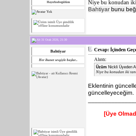
Niye bu konudan iki
Hayırlısıbegülüm
Bahtiyar
bunu beğ
31 Ocak 2026, 21:30
Cevap: İçinden Geçe
Bahtiyar
Alıntı:
Her ihanet sevgiyle başlar
..
Üzüm
Nickli Üyeden A
Niye bu konudan iki tan
Eklentinin güncell
güncelleyeceğim.
______________
[Üye Olmad