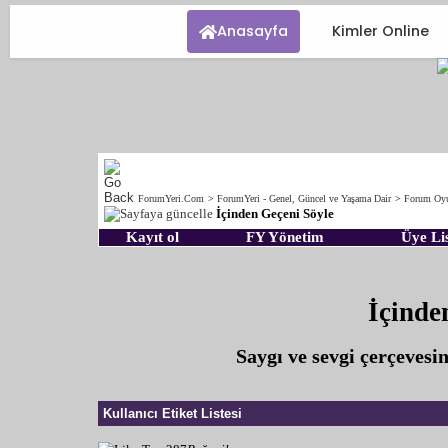
Anasayfa
Kimler Online
ForumYeri.Com
>
ForumYeri - Genel, Güncel ve Yaşama Dair
>
Forum Oyu
İçinden Geçeni Söyle
Kayıt ol
FY Yönetim
Üye Lis
İçinde
Saygı ve sevgi çerçeves
Kullanıcı Etiket Listesi