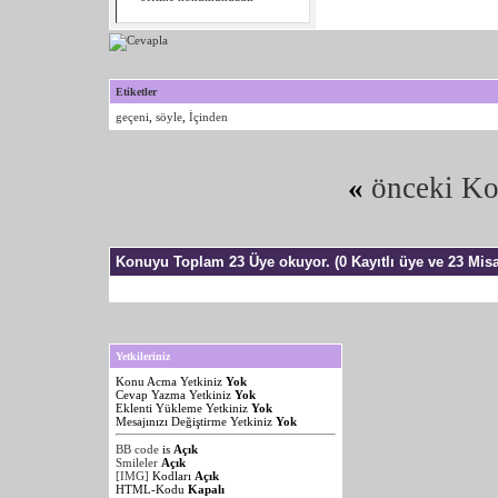
Etiketler
geçeni
,
söyle
,
İçinden
«
önceki K
Konuyu Toplam 23 Üye okuyor.
(0 Kayıtlı üye ve 23 Misa
Yetkileriniz
Konu Acma Yetkiniz
Yok
Cevap Yazma Yetkiniz
Yok
Eklenti Yükleme Yetkiniz
Yok
Mesajınızı Değiştirme Yetkiniz
Yok
BB code
is
Açık
Smileler
Açık
[IMG]
Kodları
Açık
HTML-Kodu
Kapalı