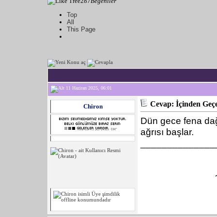
287
Beğeniler
Top
All
This Page
11 Haziran 2025, 06:01
Cevap: İçinden Geçe
Chiron
Dün gece fena dağ
ağrısı başlar.
______________