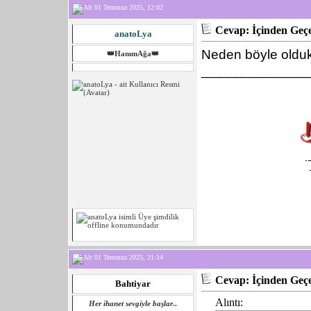
01 Temmuz 2025, 12:02
Cevap: İçinden Geçe
anatoLya
Neden böyle oldu
👑HanımAğa👑
______________
01 Temmuz 2025, 21:14
Cevap: İçinden Geçe
Bahtiyar
Alıntı:
Her ihanet sevgiyle başlar
..