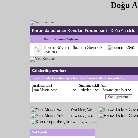
Doğu A
Forumda bulunan Konular, Forum ismi
: Doğu Anadolu 
Konu
/
Konuyu Başlatan
Benim Köyüm - İbrahim Sevindik
TARİHÇİ
Gösteriliş ayarları
Toplam 1 adet konudan sayfa basi 1 ile 1 arasi kadar konu gösteriliyor
Sıralama şekli
Sıralama şekli
Yaş
Yeni Mesaj Var
Yeni Mesaj Yok
Konu Kapatılmıştır
Yetkileriniz