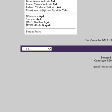
Konu Acma Yetkiniz
Yok
Cevap Yazma Yetkiniz
Yok
Eklenti Yükleme Yetkiniz
Yok
Mesajınızı Değiştirme Yetkiniz
Yok
BB code
is
Açık
Smileler
Açık
[IMG]
Kodları
Açık
HTML-Kodu
Kapalı
Forum Rules
Tüm Zamanlar GMT +3 
Powered b
Copyright ©2000
genel forum site