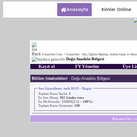
Anasayfa
Kimler Online
ForumYeri.Com
>
ForumYeri - Din, Eğitim-Öğretim, Kültür-Sanat ve Must
Doğu Anadolu Bölgesi
Kayıt ol
FY Yönetim
Üye Lis
Bölüm Istatistikleri
: Doğu Anadolu Bölgesi
Son Güncelleme: tarih 00:05 - Bugün
Toplam Konu Sayisi:
1
En Son Mesaj
:
392 Günler önce
En Hit Konular:
TARİHÇİ
(
1
=
100%
)
Toplam Konu Gösterimi:
249
Kayıtsız Üye
, yo