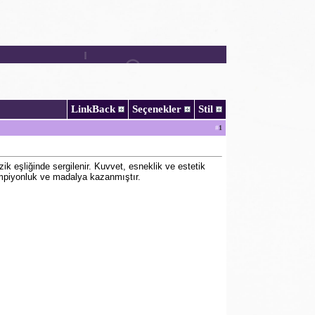
LinkBack
Seçenekler
Stil
#
1
ik eşliğinde sergilenir. Kuvvet, esneklik ve estetik
piyonluk ve madalya kazanmıştır.