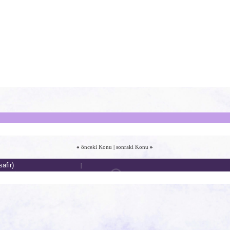
«
önceki Konu
|
sonraki Konu
»
afir)