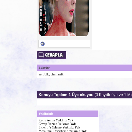
Etiketler
aerobik
,
cimnastik
Konuyu Toplam 1 Üye okuyor.
(0 Kayıtlı üye ve 1 Mis
Yetkileriniz
Konu Acma Yetkiniz
Yok
Cevap Yazma Yetkiniz
Yok
Eklenti Yükleme Yetkiniz
Yok
Mesajınızı Değiştirme Yetkiniz
Yok