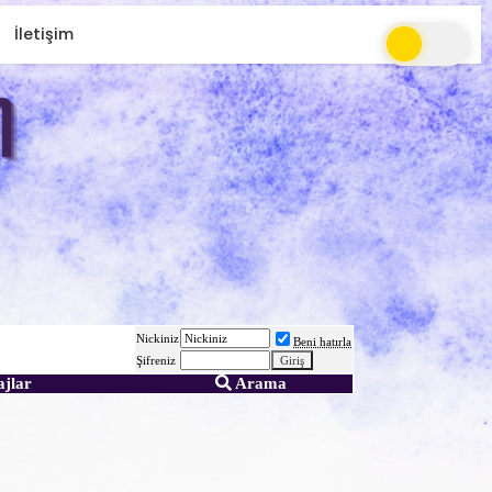
İletişim
Nickiniz
Beni hatırla
Şifreniz
ajlar
Arama