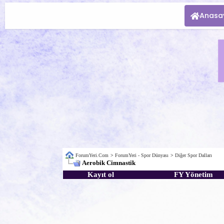
Anasa
ForumYeri.Com
>
ForumYeri - Spor Dünyası
>
Diğer Spor Dalları
Aerobik Cimnastik
Kayıt ol
FY Yönetim