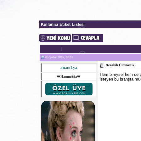
Kullanıcı Etiket Listesi
05 Şubat 2025, 07:01
Aerobik Cimnastik
anatoLya
Hem bireysel hem de çif
👑HanımAğa👑
isteyen bu branşta m